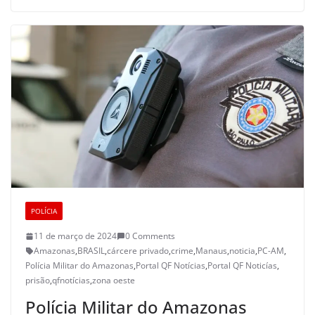
POLÍCIA
11 de março de 2024
0 Comments
Amazonas
,
BRASIL
,
cárcere privado
,
crime
,
Manaus
,
noticia
,
PC-AM
,
Polícia Militar do Amazonas
,
Portal QF Notícias
,
Portal QF Noticías
,
prisão
,
qfnotícias
,
zona oeste
Polícia Militar do Amazonas