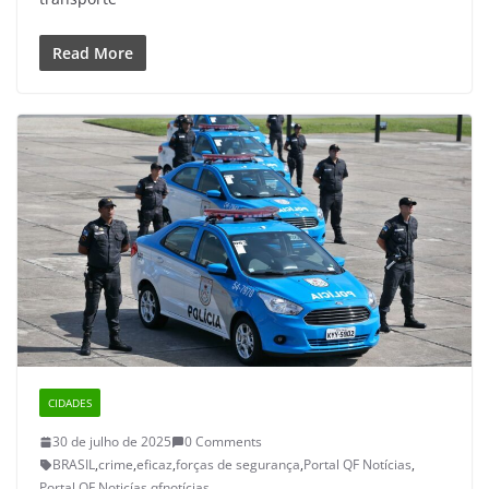
Read More
CIDADES
30 de julho de 2025
0 Comments
BRASIL
,
crime
,
eficaz
,
forças de segurança
,
Portal QF Notícias
,
Portal QF Noticías
,
qfnotícias