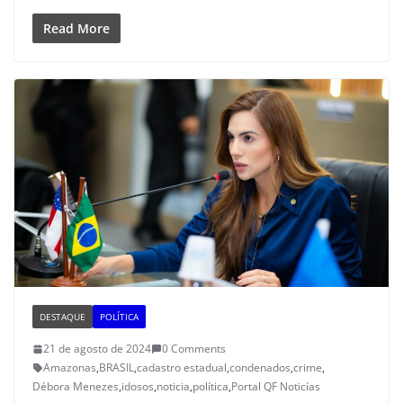
Read More
DESTAQUE
POLÍTICA
21 de agosto de 2024
0 Comments
Amazonas
,
BRASIL
,
cadastro estadual
,
condenados
,
crime
,
Débora Menezes
,
idosos
,
noticia
,
política
,
Portal QF Noticías