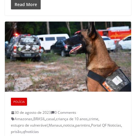
Read More
POLÍCIA
30 de agosto de 2023
0 Comments
Amazonas
,
BRASIL
,
casal
,
criança de 10 anos
,
crime
,
estupro de vulnerável
,
Manaus
,
noticia
,
parintins
,
Portal QF Noticías
,
prisão
,
qfnotícias