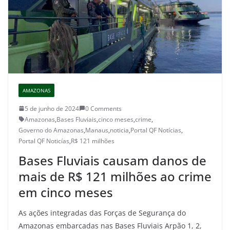
AMAZONAS
5 de junho de 2024
0 Comments
Amazonas
,
Bases Fluviais
,
cinco meses
,
crime
,
Governo do Amazonas
,
Manaus
,
noticia
,
Portal QF Notícias
,
Portal QF Noticías
,
R$ 121 milhões
Bases Fluviais causam danos de
mais de R$ 121 milhões ao crime
em cinco meses
As ações integradas das Forças de Segurança do
Amazonas embarcadas nas Bases Fluviais Arpão 1, 2,