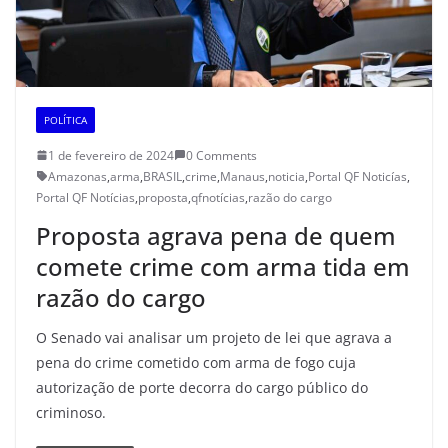
POLÍTICA
1 de fevereiro de 2024
0 Comments
Amazonas
,
arma
,
BRASIL
,
crime
,
Manaus
,
noticia
,
Portal QF Noticías
,
Portal QF Notícias
,
proposta
,
qfnotícias
,
razão do cargo
Proposta agrava pena de quem
comete crime com arma tida em
razão do cargo
O Senado vai analisar um projeto de lei que agrava a
pena do crime cometido com arma de fogo cuja
autorização de porte decorra do cargo público do
criminoso.