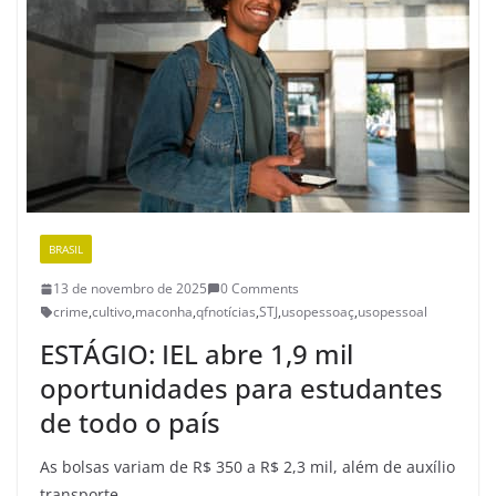
BRASIL
13 de novembro de 2025
0 Comments
crime
,
cultivo
,
maconha
,
qfnotícias
,
STJ
,
usopessoaç
,
usopessoal
ESTÁGIO: IEL abre 1,9 mil
oportunidades para estudantes
de todo o país
As bolsas variam de R$ 350 a R$ 2,3 mil, além de auxílio
transporte