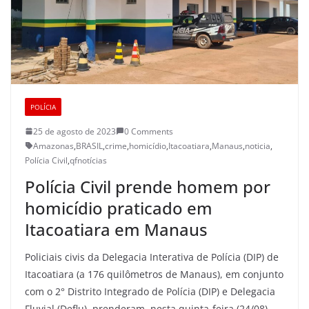
POLÍCIA
25 de agosto de 2023
0 Comments
Amazonas
,
BRASIL
,
crime
,
homicídio
,
Itacoatiara
,
Manaus
,
noticia
,
Polícia Civil
,
qfnotícias
Polícia Civil prende homem por
homicídio praticado em
Itacoatiara em Manaus
Policiais civis da Delegacia Interativa de Polícia (DIP) de
Itacoatiara (a 176 quilômetros de Manaus), em conjunto
com o 2° Distrito Integrado de Polícia (DIP) e Delegacia
Fluvial (Deflu), prenderam, nesta quinta-feira (24/08),