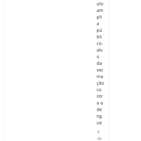
ulo
am
pli
a
pú
bli
co-
alv
o
da
vac
ina
ção
co
ntr
a a
de
ng
ue
4
de