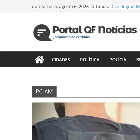
Pular
Últimos:
Dra. Regina M
quinta-feira, agosto 6, 2026
para
candidatura à
PSD e reforça
o
saúde e justiç
conteúdo
Espanha e Por
jogam hoje pe
Jaildo Olivei
lançamento do
Estratégico d
CIDADES
POLÍTICA
POLÍCIA
B
compromisso 
desenvolvime
Das unidades
novo desafio:
fortalece pre
PC-AM
confirma pré-
Câmara Feder
Vereador cobr
dos terminais
execução de 
reestruturaç