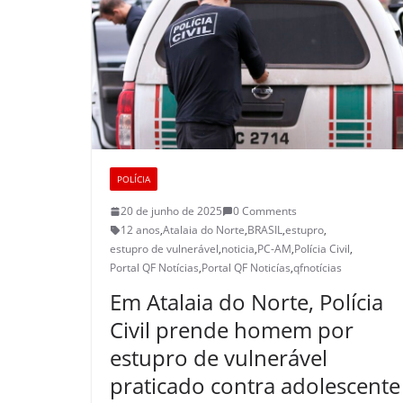
POLÍCIA
20 de junho de 2025
0 Comments
12 anos
,
Atalaia do Norte
,
BRASIL
,
estupro
,
estupro de vulnerável
,
noticia
,
PC-AM
,
Polícia Civil
,
Portal QF Notícias
,
Portal QF Noticías
,
qfnotícias
Em Atalaia do Norte, Polícia
Civil prende homem por
estupro de vulnerável
praticado contra adolescente