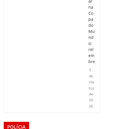
ar
na
Co
pa
do
Mu
nd
o;
rel
em
bre
3
de
ma
rço
de
20
26
POLÍCIA