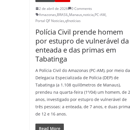
2 de abril de 2026
0 Comments
Amazonas
,
BRASIL
,
Manaus
,
noticia
,
PC-AM
,
Portal QF Noticías
,
qfnotícias
Polícia Civil prende homem
por estupro de vulnerável da
enteada e das primas em
Tabatinga
A Polícia Civil do Amazonas (PC-AM), por meio da
Delegacia Especializada de Polícia (DEP) de
Tabatinga (a 1.108 quilômetros de Manaus),
prendeu na quarta-feira (1º/04) um homem, de 
anos, investigado por estupro de vulnerável de
três pessoas: a enteada, de 7 anos, e duas prima
de 12 e 16 anos.
Read More