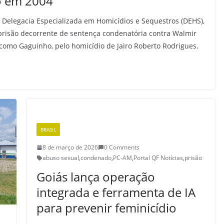
o em 2004
a Delegacia Especializada em Homicídios e Sequestros (DEHS),
 prisão decorrente de sentença condenatória contra Walmir
 como Gaguinho, pelo homicídio de Jairo Roberto Rodrigues.
BRASIL
8 de março de 2026
0 Comments
abuso sexual
,
condenado
,
PC-AM
,
Portal QF Notícias
,
prisão
Goiás lança operação
integrada e ferramenta de IA
para prevenir feminicídio