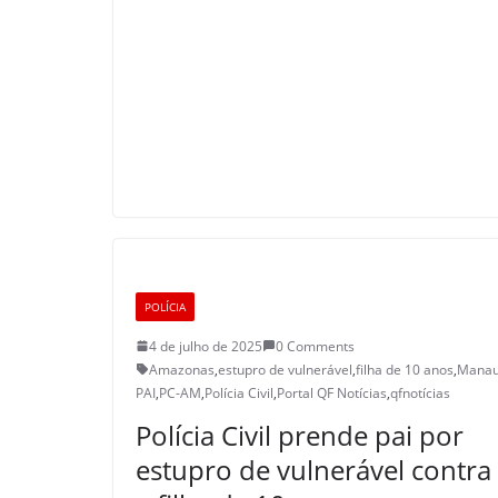
POLÍCIA
4 de julho de 2025
0 Comments
Amazonas
,
estupro de vulnerável
,
filha de 10 anos
,
Mana
PAI
,
PC-AM
,
Polícia Civil
,
Portal QF Notícias
,
qfnotícias
Polícia Civil prende pai por
estupro de vulnerável contra