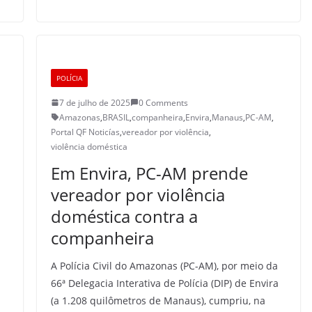
POLÍCIA
7 de julho de 2025
0 Comments
Amazonas
,
BRASIL
,
companheira
,
Envira
,
Manaus
,
PC-AM
,
Portal QF Noticías
,
vereador por violência
,
violência doméstica
Em Envira, PC-AM prende
vereador por violência
doméstica contra a
companheira
A Polícia Civil do Amazonas (PC-AM), por meio da
66ª Delegacia Interativa de Polícia (DIP) de Envira
(a 1.208 quilômetros de Manaus), cumpriu, na