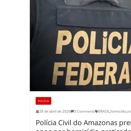
POLÍCIA
28 de abril de 2026
0 Comments
BRASIL
,
homicídio
,
no
Polícia Civil do Amazonas 