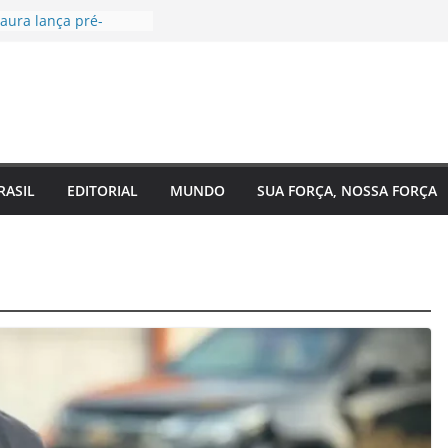
aura lança pré-
 Câmara Federal pelo
 agenda voltada à
a social
tugal, EUA e Bélgica
las oitavas da Copa
ra acompanha
 Eixo 2 do Plano
o Amazonas e reforça
RASIL
EDITORIAL
MUNDO
SUA FORÇA, NOSSA FORÇA
com o
nto do estado
 de saúde para um
 Regina Maura
sença nas ruas e
candidatura à
al
a reforma urgente
 de ônibus e
emendas para
ão em Manaus