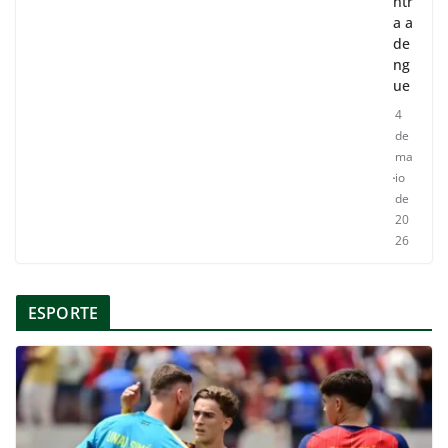
ntr
a a
de
ng
ue
4
de
ma
io
de
20
26
ESPORTE