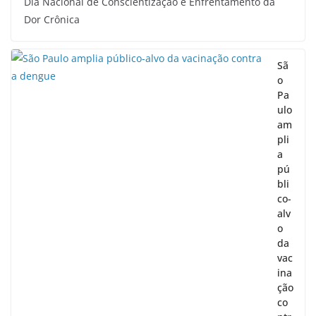
Dia Nacional de Conscientização e Enfrentamento da
Dor Crônica
Sã
o
Pa
ulo
am
pli
a
pú
bli
co-
alv
o
da
vac
ina
ção
co