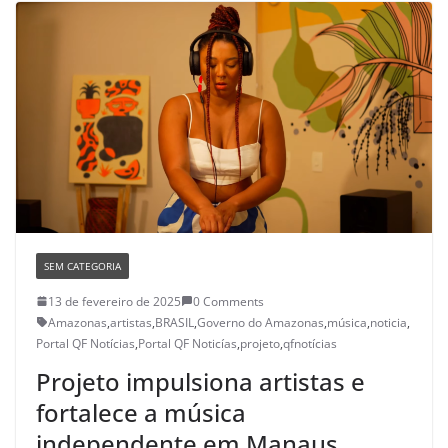
SEM CATEGORIA
13 de fevereiro de 2025
0 Comments
Amazonas
,
artistas
,
BRASIL
,
Governo do Amazonas
,
música
,
noticia
,
Portal QF Notícias
,
Portal QF Noticías
,
projeto
,
qfnotícias
Projeto impulsiona artistas e
fortalece a música
independente em Manaus