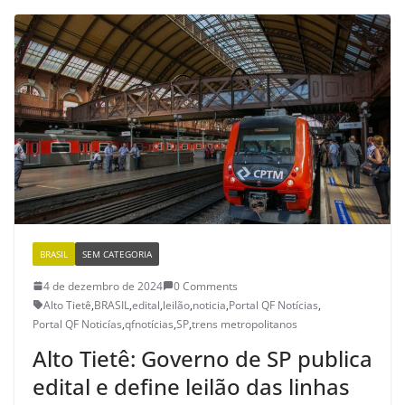
BRASIL
SEM CATEGORIA
4 de dezembro de 2024
0 Comments
Alto Tietê
,
BRASIL
,
edital
,
leilão
,
noticia
,
Portal QF Notícias
,
Portal QF Noticías
,
qfnotícias
,
SP
,
trens metropolitanos
Alto Tietê: Governo de SP publica
edital e define leilão das linhas