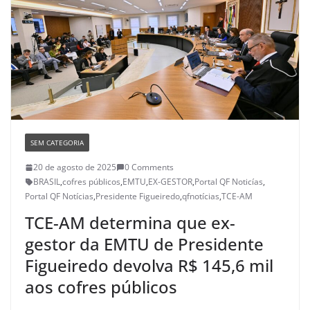
SEM CATEGORIA
20 de agosto de 2025
0 Comments
BRASIL
,
cofres públicos
,
EMTU
,
EX-GESTOR
,
Portal QF Noticías
,
Portal QF Notícias
,
Presidente Figueiredo
,
qfnotícias
,
TCE-AM
TCE-AM determina que ex-
gestor da EMTU de Presidente
Figueiredo devolva R$ 145,6 mil
aos cofres públicos