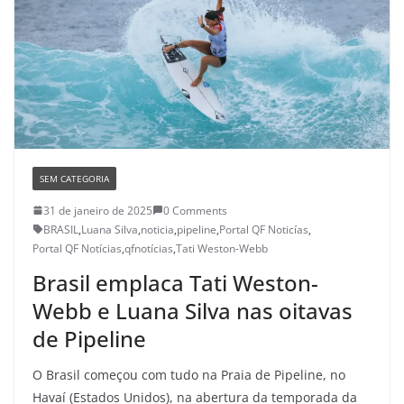
SEM CATEGORIA
31 de janeiro de 2025
0 Comments
BRASIL
,
Luana Silva
,
noticia
,
pipeline
,
Portal QF Noticías
,
Portal QF Notícias
,
qfnotícias
,
Tati Weston-Webb
Brasil emplaca Tati Weston-
Webb e Luana Silva nas oitavas
de Pipeline
O Brasil começou com tudo na Praia de Pipeline, no
Havaí (Estados Unidos), na abertura da temporada da