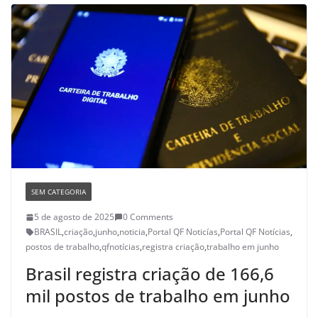
SEM CATEGORIA
5 de agosto de 2025
0 Comments
BRASIL
,
criação
,
junho
,
noticia
,
Portal QF Noticías
,
Portal QF Notícias
,
postos de trabalho
,
qfnotícias
,
registra criação
,
trabalho em junho
Brasil registra criação de 166,6
mil postos de trabalho em junho