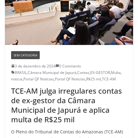
SEM CATEGORIA
3 de dezembro de 2024
0 Comments
BRASIL
,
Câmara Municipal de Japurá
,
Contas
,
EX-GESTOR
,
Multa
,
noticia
,
Portal QF Notícias
,
Portal QF Noticías
,
R$25 mil
,
TCE-AM
TCE-AM julga irregulares contas
de ex-gestor da Câmara
Municipal de Japurá e aplica
multa de R$25 mil
O Pleno do Tribunal de Contas do Amazonas (TCE-AM)