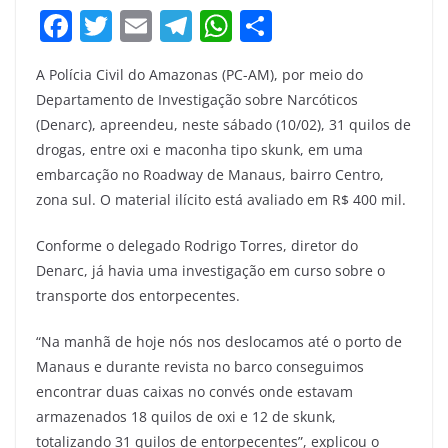
F
T
E
T
W
S
a
w
m
el
h
h
A Polícia Civil do Amazonas (PC-AM), por meio do
c
itt
ai
e
at
ar
Departamento de Investigação sobre Narcóticos
e
er
l
gr
s
e
(Denarc), apreendeu, neste sábado (10/02), 31 quilos de
b
a
A
drogas, entre oxi e maconha tipo skunk, em uma
o
m
p
embarcação no Roadway de Manaus, bairro Centro,
zona sul. O material ilícito está avaliado em R$ 400 mil.
o
p
k
Conforme o delegado Rodrigo Torres, diretor do
Denarc, já havia uma investigação em curso sobre o
transporte dos entorpecentes.
“Na manhã de hoje nós nos deslocamos até o porto de
Manaus e durante revista no barco conseguimos
encontrar duas caixas no convés onde estavam
armazenados 18 quilos de oxi e 12 de skunk,
totalizando 31 quilos de entorpecentes”, explicou o