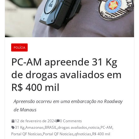
POLÍCIA
PC-AM apreende 31 Kg
de drogas avaliados em
R$ 400 mil
Apreensão ocorreu em uma embarcação no Roadway
de Manaus
12 de fevereiro de 2024
0 Comments
31 Kg
,
Amazonas
,
BRASIL
,
drogas avaliados
,
noticia
,
PC-AM
,
Portal QF Notícias
,
Portal QF Noticías
,
qfnotícias
,
R$ 400 mil