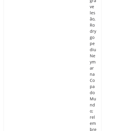
gra
ve
les
ão,
Ro
dry
go
pe
diu
Ne
ym
ar
na
Co
pa
do
Mu
nd
o;
rel
em
bre