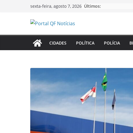
Pular
Últimos:
sexta-feira, agosto 7, 2026
para
o
conteúdo
CIDADES
POLÍTICA
POLÍCIA
B