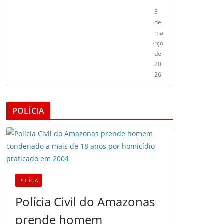
3
de
ma
rço
de
20
26
POLÍCIA
POLÍCIA
Polícia Civil do Amazonas
prende homem