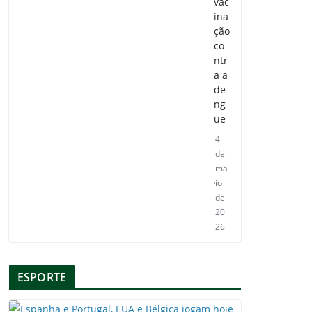
vac
ina
ção
co
ntr
a a
de
ng
ue
4
de
ma
io
de
20
26
ESPORTE