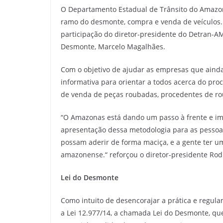
a
w
m
el
h
h
O Departamento Estadual de Trânsito do Amazo
c
itt
ai
e
at
ar
ramo do desmonte, compra e venda de veículos.
e
er
l
gr
s
e
participação do diretor-presidente do Detran-AM
b
a
A
Desmonte, Marcelo Magalhães.
o
m
p
Com o objetivo de ajudar as empresas que ainda
o
p
informativa para orientar a todos acerca do pr
k
de venda de peças roubadas, procedentes de rou
“O Amazonas está dando um passo à frente e im
apresentação dessa metodologia para as pessoas
possam aderir de forma maciça, e a gente ter u
amazonense.“ reforçou o diretor-presidente Rod
Lei do Desmonte
Como intuito de desencorajar a prática e regul
a Lei 12.977/14, a chamada Lei do Desmonte, qu