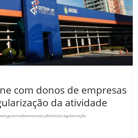
ne com donos de empresas
ularização da atividade
anam
,
governodoamazonas
,
qfnotícias
,
regularização