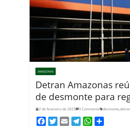
AMAZONAS
Detran Amazonas reú
de desmonte para reg
2 de fevereiro de 2023
0 Comments
desmonte
,
detr
F
T
E
T
W
S