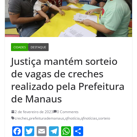
CIDADES
DESTAQUE
Justiça mantém sorteio
de vagas de creches
realizado pela Prefeitura
de Manaus
2 de fevereiro de 2023
0 Comments
creches
,
prefeiturademanaus
,
qfnotícia
,
qfnotícias
,
sorteio
F
T
E
T
W
S