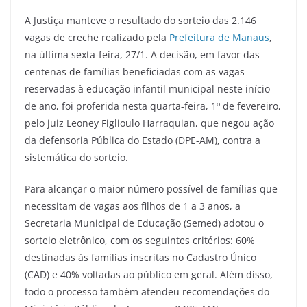
a
w
m
el
h
h
A Justiça manteve o resultado do sorteio das 2.146
c
itt
ai
e
at
ar
vagas de creche realizado pela
Prefeitura de Manaus
,
e
er
l
gr
s
e
na última sexta-feira, 27/1. A decisão, em favor das
b
a
A
centenas de famílias beneficiadas com as vagas
o
m
p
reservadas à educação infantil municipal neste início
de ano, foi proferida nesta quarta-feira, 1º de fevereiro,
o
p
pelo juiz Leoney Figlioulo Harraquian, que negou ação
k
da defensoria Pública do Estado (DPE-AM), contra a
sistemática do sorteio.
Para alcançar o maior número possível de famílias que
necessitam de vagas aos filhos de 1 a 3 anos, a
Secretaria Municipal de Educação (Semed) adotou o
sorteio eletrônico, com os seguintes critérios: 60%
destinadas às famílias inscritas no Cadastro Único
(CAD) e 40% voltadas ao público em geral. Além disso,
todo o processo também atendeu recomendações do