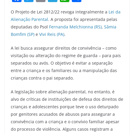
a
w
m
el
h
h
O Projeto de Lei 2812/22 revoga integralmente a
Lei da
c
itt
ai
e
at
ar
Alienação Parental
. A proposta foi apresentada pelas
e
er
l
gr
s
e
deputadas do Psol
Fernanda Melchionna (RS)
,
Sâmia
b
a
A
Bomfim (SP)
e
Vivi Reis (PA)
.
o
m
p
A lei busca assegurar direitos de convivência – como
o
p
visitação ou alteração do regime de guarda – para pais
k
separados ou avós. O objetivo é evitar a separação
entre a criança e os familiares ou a manipulação das
crianças contra o pai separado.
A legislação sobre alienação parental, no entanto, é
alvo de críticas de instituições de defesa dos direitos de
crianças e adolescentes porque teve o uso deturpado
por genitores acusados de abusos para assegurar a
convivência com a criança e o convívio familiar apesar
do processo de violência. Alguns casos registram a