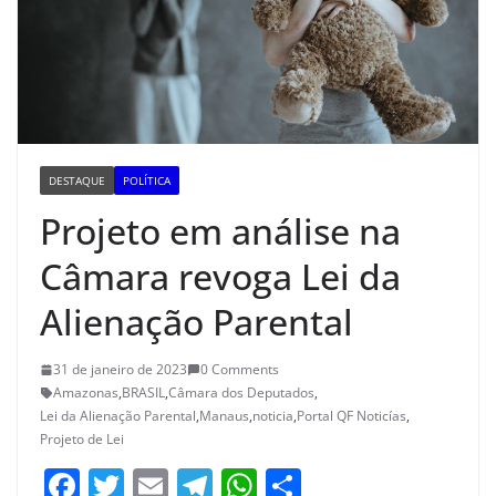
DESTAQUE
POLÍTICA
Projeto em análise na
Câmara revoga Lei da
Alienação Parental
31 de janeiro de 2023
0 Comments
Amazonas
,
BRASIL
,
Câmara dos Deputados
,
Lei da Alienação Parental
,
Manaus
,
noticia
,
Portal QF Noticías
,
Projeto de Lei
F
T
E
T
W
S