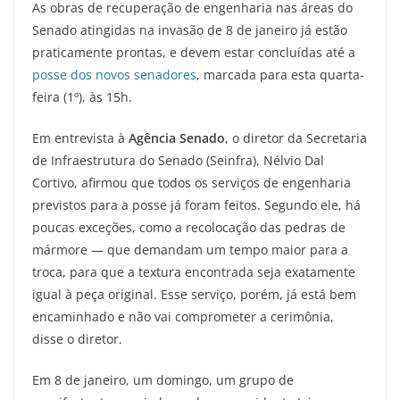
As obras de recuperação de engenharia nas áreas do
c
itt
ai
e
at
ar
Senado atingidas na invasão de 8 de janeiro já estão
e
er
l
gr
s
e
praticamente prontas, e devem estar concluídas até a
b
a
A
posse dos novos senadores
, marcada para esta quarta-
o
m
p
feira (1º), às 15h.
o
p
Em entrevista à
Agência Senado
, o diretor da Secretaria
k
de Infraestrutura do Senado (Seinfra), Nélvio Dal
Cortivo, afirmou que todos os serviços de engenharia
previstos para a posse já foram feitos. Segundo ele, há
poucas exceções, como a recolocação das pedras de
mármore — que demandam um tempo maior para a
troca, para que a textura encontrada seja exatamente
igual à peça original. Esse serviço, porém, já está bem
encaminhado e não vai comprometer a cerimônia,
disse o diretor.
Em 8 de janeiro, um domingo, um grupo de