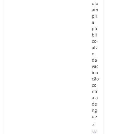
ulo
am
pli
a
pú
bli
co-
alv
o
da
vac
ina
ção
co
ntr
a a
de
ng
ue
4
de