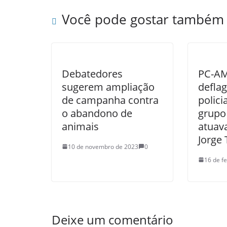
Você pode gostar também
Debatedores
PC-AM
sugerem ampliação
defla
de campanha contra
polici
o abandono de
grupo
animais
atuava
Jorge 
10 de novembro de 2023
0
16 de f
Deixe um comentário