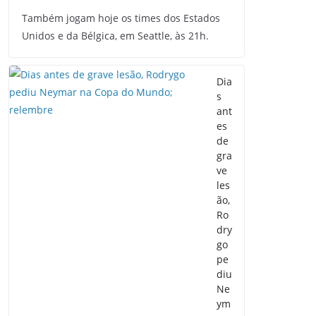
Também jogam hoje os times dos Estados
Unidos e da Bélgica, em Seattle, às 21h.
Dia
s
ant
es
de
gra
ve
les
ão,
Ro
dry
go
pe
diu
Ne
ym