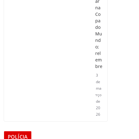
ar
na
Co
pa
do
Mu
nd
o;
rel
em
bre
3
de
ma
rço
de
20
26
POLÍCIA