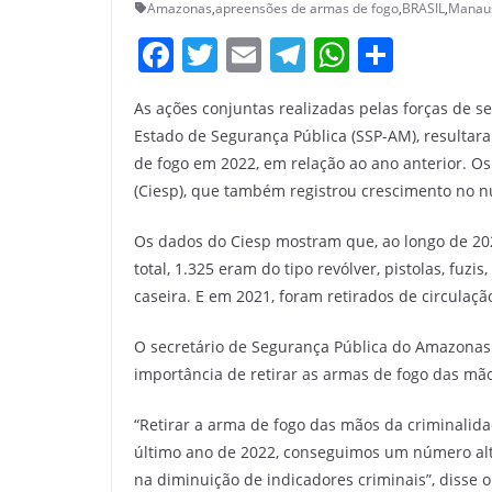
Amazonas
,
apreensões de armas de fogo
,
BRASIL
,
Manau
F
T
E
T
W
S
a
w
m
el
h
h
As ações conjuntas realizadas pelas forças de 
c
itt
ai
e
at
ar
Estado de Segurança Pública (SSP-AM), result
e
er
l
gr
s
e
de fogo em 2022, em relação ao ano anterior. Os
b
a
A
(Ciesp), que também registrou crescimento no 
o
m
p
Os dados do Ciesp mostram que, ao longo de 20
o
p
total, 1.325 eram do tipo revólver, pistolas, fuz
k
caseira. E em 2021, foram retirados de circulaç
O secretário de Segurança Pública do Amazonas 
importância de retirar as armas de fogo das mã
“Retirar a arma de fogo das mãos da criminalid
último ano de 2022, conseguimos um número alt
na diminuição de indicadores criminais”, disse o