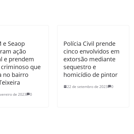
 e Seaop
Polícia Civil prende
gram ação
cinco envolvidos em
al e prendem
extorsão mediante
 criminoso que
sequestro e
 no bairro
homicídio de pintor
Teixeira
22 de setembro de 2023
0
evereiro de 2023
0