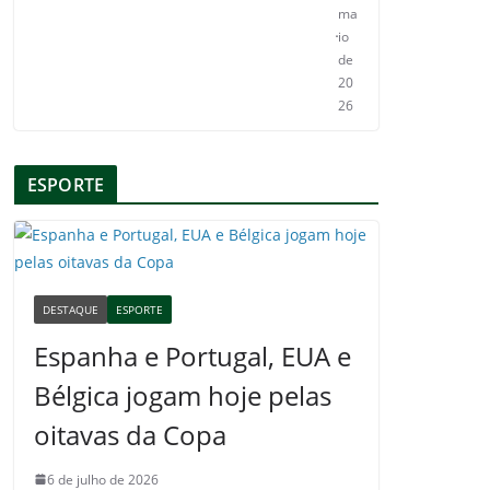
ma
io
de
20
26
ESPORTE
DESTAQUE
ESPORTE
Espanha e Portugal, EUA e
Bélgica jogam hoje pelas
oitavas da Copa
6 de julho de 2026