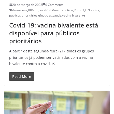
20 de março de 2023
0 Comments
Amazonas
,
BRASIL
,
covid-19
,
Manaus
,
noticia
,
Portal QF Noticías
,
públicos prioritários
,
qfnotícias
,
saúde
,
vacina bivalente
Covid-19: vacina bivalente está
disponível para públicos
prioritários
A partir desta segunda-feira (21), todos os grupos
prioritários já podem ser vacinados com a vacina
bivalente contra a covid-19.
Read More