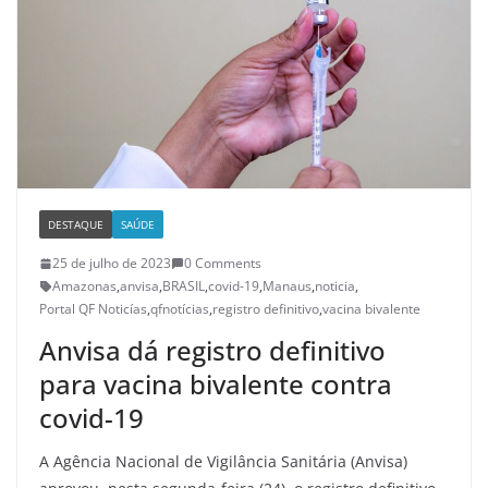
DESTAQUE
SAÚDE
25 de julho de 2023
0 Comments
Amazonas
,
anvisa
,
BRASIL
,
covid-19
,
Manaus
,
noticia
,
Portal QF Noticías
,
qfnotícias
,
registro definitivo
,
vacina bivalente
Anvisa dá registro definitivo
para vacina bivalente contra
covid-19
A Agência Nacional de Vigilância Sanitária (Anvisa)