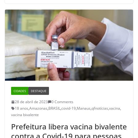
CIDADES
DESTAQUE
28 de abril de 2023
0 Comments
18 anos
,
Amazonas
,
BRASIL
,
covid-19
,
Manaus
,
qfnotícias
,
vacina
,
vacina bivalente
Prefeitura libera vacina bivalente
contra a Covid-19 para pessoas