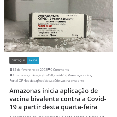
DESTAQUE
SAÚDE
15 de fevereiro de 2023
0 Comments
Amazonas
,
aplicação
,
BRASIL
,
covid-19
,
Manaus
,
noticias
,
Portal QF Noticías
,
qfnotícias
,
saúde
,
vacina bivalente
Amazonas inicia aplicação de
vacina bivalente contra a Covid-
19 a partir desta quarta-feira