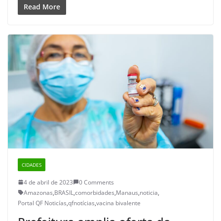
Read More
CIDADES
4 de abril de 2023
0 Comments
Amazonas
,
BRASIL
,
comorbidades
,
Manaus
,
noticia
,
Portal QF Noticías
,
qfnotícias
,
vacina bivalente