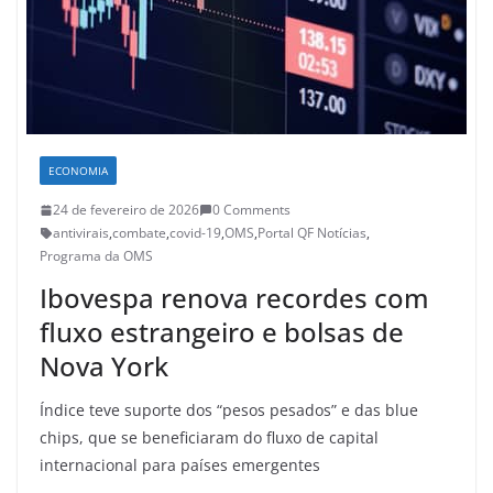
ECONOMIA
24 de fevereiro de 2026
0 Comments
antivirais
,
combate
,
covid-19
,
OMS
,
Portal QF Notícias
,
Programa da OMS
Ibovespa renova recordes com
fluxo estrangeiro e bolsas de
Nova York
Índice teve suporte dos “pesos pesados” e das blue
chips, que se beneficiaram do fluxo de capital
internacional para países emergentes