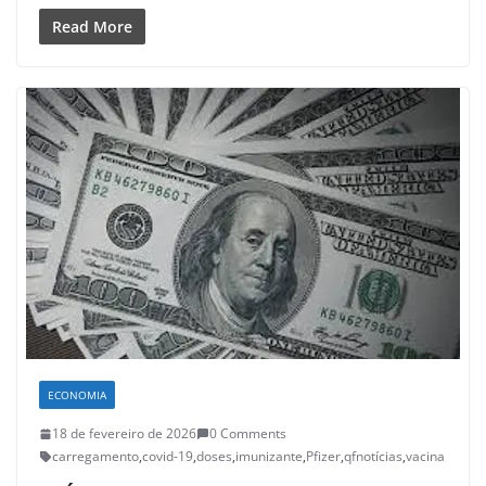
Read More
ECONOMIA
18 de fevereiro de 2026
0 Comments
carregamento
,
covid-19
,
doses
,
imunizante
,
Pfizer
,
qfnotícias
,
vacina