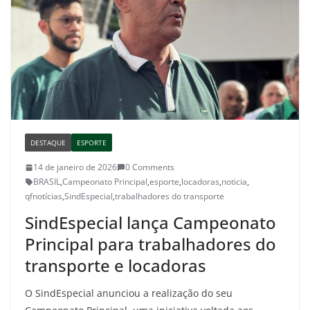
DESTAQUE
ESPORTE
14 de janeiro de 2026
0 Comments
BRASIL
,
Campeonato Principal
,
esporte
,
locadoras
,
noticia
,
qfnotícias
,
SindEspecial
,
trabalhadores do transporte
SindEspecial lança Campeonato
Principal para trabalhadores do
transporte e locadoras
O SindEspecial anunciou a realização do seu