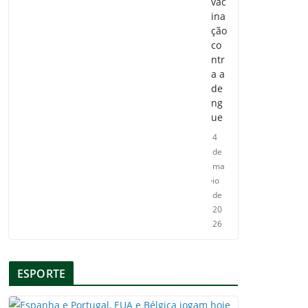
vac
ina
ção
co
ntr
a a
de
ng
ue
4
de
ma
io
de
20
26
ESPORTE