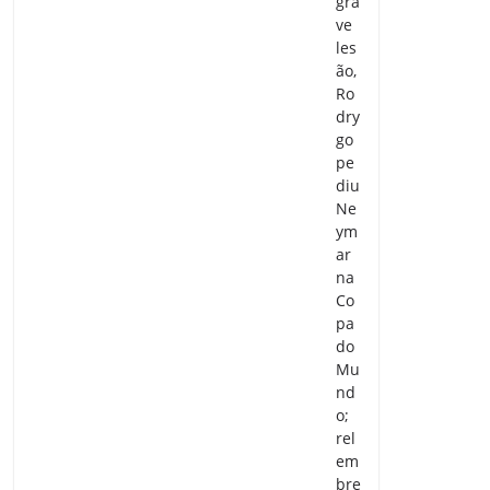
gra
ve
les
ão,
Ro
dry
go
pe
diu
Ne
ym
ar
na
Co
pa
do
Mu
nd
o;
rel
em
bre