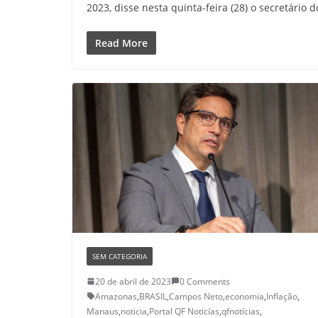
2023, disse nesta quinta-feira (28) o secretário 
Read More
SEM CATEGORIA
20 de abril de 2023
0 Comments
Amazonas
,
BRASIL
,
Campos Neto
,
economia
,
Inflação
,
Manaus
,
noticia
,
Portal QF Noticías
,
qfnotícias
,