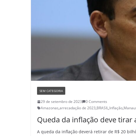
SEM CATEGORIA
29 de setembro de 2023
0 Comments
Amazonas
,
arrecadação de 2023
,
BRASIL
,
Inflação
,
Manau
Queda da inflação deve tirar
A queda da inflação deverá retirar de R$ 20 bi