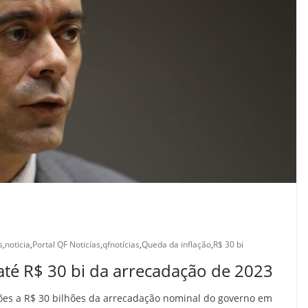
s
,
noticia
,
Portal QF Noticías
,
qfnotícias
,
Queda da inflação
,
R$ 30 bi
 até R$ 30 bi da arrecadação de 2023
lhões a R$ 30 bilhões da arrecadação nominal do governo em