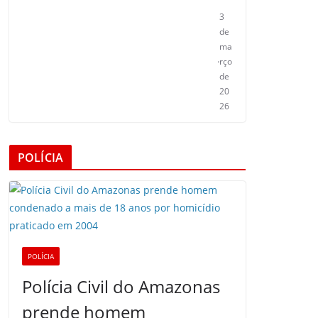
3
de
ma
rço
de
20
26
POLÍCIA
POLÍCIA
Polícia Civil do Amazonas
prende homem