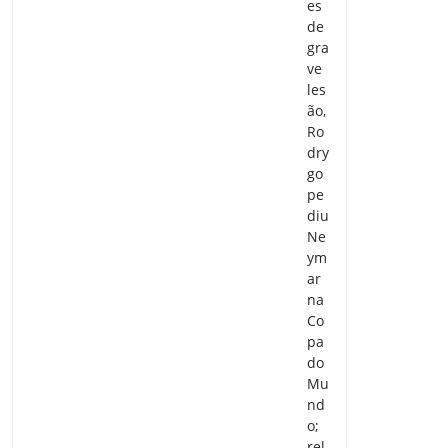
es
de
gra
ve
les
ão,
Ro
dry
go
pe
diu
Ne
ym
ar
na
Co
pa
do
Mu
nd
o;
rel