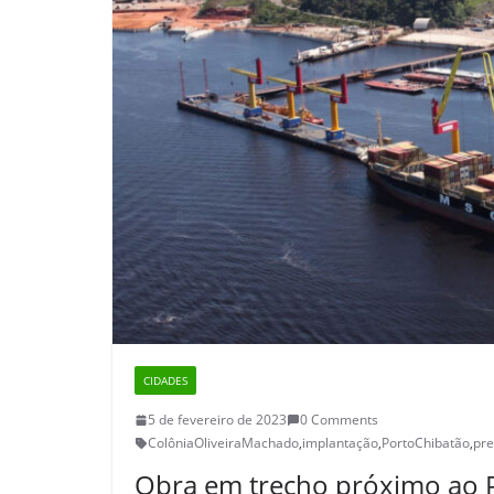
CIDADES
5 de fevereiro de 2023
0 Comments
ColôniaOliveiraMachado
,
implantação
,
PortoChibatão
,
pr
Obra em trecho próximo ao P