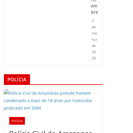
em
bre
3
de
ma
rço
de
20
26
POLÍCIA
POLÍCIA