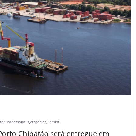
efeiturademanaus
,
qfnotícias
,
Seminf
orto Chibatão será entregue em