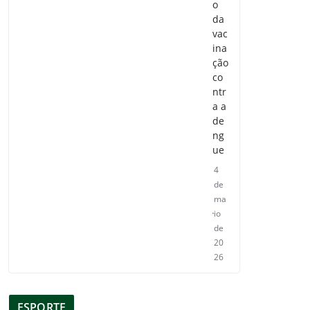
o
da
vac
ina
ção
co
ntr
a a
de
ng
ue
4
de
ma
io
de
20
26
ESPORTE