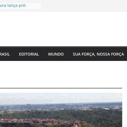
ura lança pré-
Câmara Federal pelo
agenda voltada à
social
gal, EUA e Bélgica
as oitavas da Copa
a acompanha
Eixo 2 do Plano
 Amazonas e reforça
RASIL
EDITORIAL
MUNDO
SUA FORÇA, NOSSA FORÇA
om o
o do estado
de saúde para um
Regina Maura
nça nas ruas e
andidatura à
l
 reforma urgente
de ônibus e
mendas para
o em Manaus