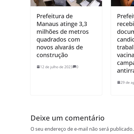
Prefeitura de
Prefei
Manaus atinge 3,3
receb
milhões de metros
docum
quadrados com
candi
novos alvarás de
traba
construção
vacin
camp
12 de julho de 2023
0
antirr
29 de a
Deixe um comentário
O seu endereço de e-mail não será publicado.