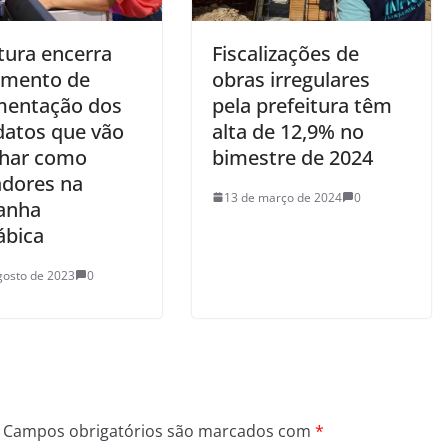
tura encerra
Fiscalizações de
imento de
obras irregulares
entação dos
pela prefeitura têm
datos que vão
alta de 12,9% no
lhar como
bimestre de 2024
adores na
13 de março de 2024
0
anha
ábica
gosto de 2023
0
Campos obrigatórios são marcados com
*