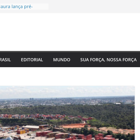
aura lança pré-
à Câmara Federal pelo
 agenda voltada à
a social
tugal, EUA e Bélgica
las oitavas da Copa
ra acompanha
 Eixo 2 do Plano
o Amazonas e reforça
RASIL
EDITORIAL
MUNDO
SUA FORÇA, NOSSA FORÇA
 com o
nto do estado
 de saúde para um
 Regina Maura
sença nas ruas e
candidatura à
al
ra reforma urgente
 de ônibus e
emendas para
ão em Manaus