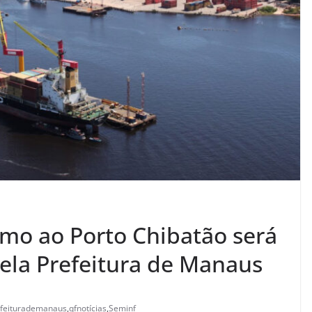
mo ao Porto Chibatão será
ela Prefeitura de Manaus
efeiturademanaus
,
qfnotícias
,
Seminf