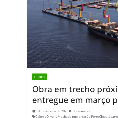
CIDADES
Obra em trecho próxi
entregue em março p
5 de fevereiro de 2023
0 Comments
ColôniaOliveiraMachado
,
implantação
,
PortoChibatão
,
pr