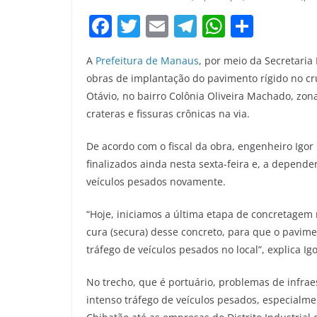
F
T
E
T
W
S
a
w
m
el
h
h
A
Prefeitura de Manaus
, por meio da Secretaria 
c
itt
ai
e
at
ar
obras de implantação do pavimento rígido no c
e
er
l
gr
s
e
Otávio, no bairro Colônia Oliveira Machado, zon
b
a
A
crateras e fissuras crônicas na via.
o
m
p
De acordo com o fiscal da obra, engenheiro Igor
o
p
finalizados ainda nesta sexta-feira e, a depende
k
veículos pesados novamente.
“Hoje, iniciamos a última etapa de concretagem
cura (secura) desse concreto, para que o pavime
tráfego de veículos pesados no local”, explica Igo
No trecho, que é portuário, problemas de infrae
intenso tráfego de veículos pesados, especialm