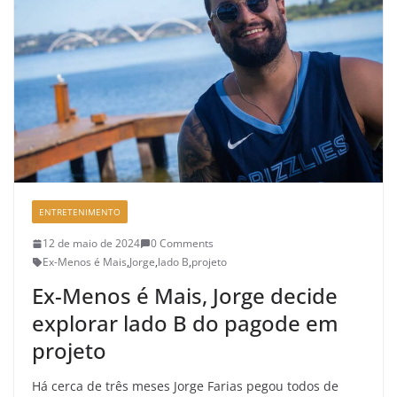
ENTRETENIMENTO
12 de maio de 2024
0 Comments
Ex-Menos é Mais
,
Jorge
,
lado B
,
projeto
Ex-Menos é Mais, Jorge decide
explorar lado B do pagode em
projeto
Há cerca de três meses Jorge Farias pegou todos de