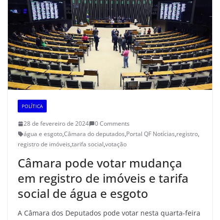
POLÍTICA
28 de fevereiro de 2024
0 Comments
água e esgoto
,
Câmara do deputados
,
Portal QF Notícias
,
registro
,
registro de imóveis
,
tarifa social
,
votação
Câmara pode votar mudança
em registro de imóveis e tarifa
social de água e esgoto
A Câmara dos Deputados pode votar nesta quarta-feira