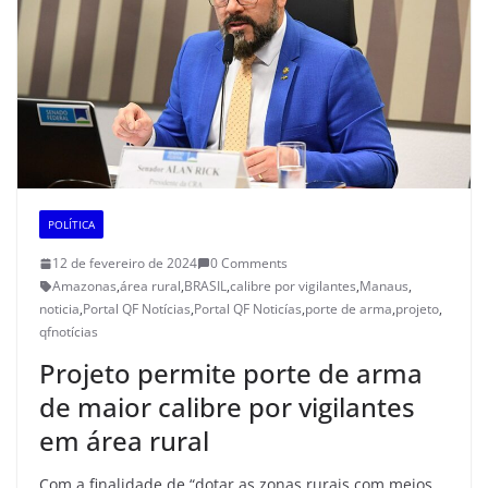
POLÍTICA
12 de fevereiro de 2024
0 Comments
Amazonas
,
área rural
,
BRASIL
,
calibre por vigilantes
,
Manaus
,
noticia
,
Portal QF Notícias
,
Portal QF Noticías
,
porte de arma
,
projeto
,
qfnotícias
Projeto permite porte de arma
de maior calibre por vigilantes
em área rural
Com a finalidade de “dotar as zonas rurais com meios