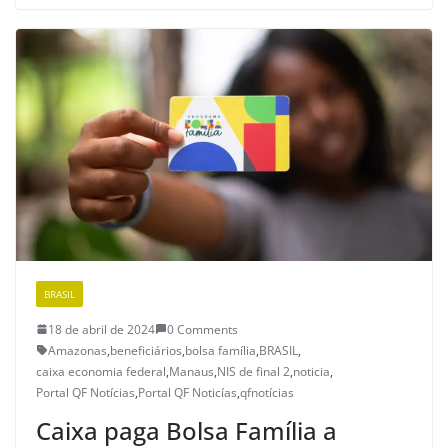
BRASIL
18 de abril de 2024
0 Comments
Amazonas
,
beneficiários
,
bolsa família
,
BRASIL
,
caixa economia federal
,
Manaus
,
NIS de final 2
,
noticia
,
Portal QF Notícias
,
Portal QF Noticías
,
qfnotícias
Caixa paga Bolsa Família a