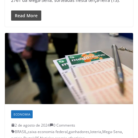
2761 da Mega-Sena, sorteadas nesta terça-feira (13).
Read More
ECONOMIA
2 de agosto de 2024
0 Comments
BRASIL
,
caixa economia federal
,
ganhadores
,
loteria
,
Mega-Sena
,