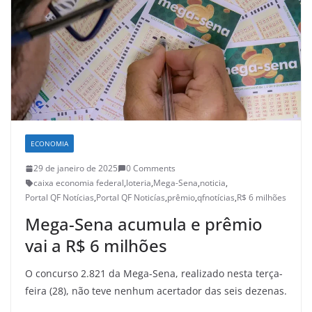
ECONOMIA
29 de janeiro de 2025
0 Comments
caixa economia federal
,
loteria
,
Mega-Sena
,
noticia
,
Portal QF Notícias
,
Portal QF Noticías
,
prêmio
,
qfnotícias
,
R$ 6 milhões
Mega-Sena acumula e prêmio
vai a R$ 6 milhões
O concurso 2.821 da Mega-Sena, realizado nesta terça-
feira (28), não teve nenhum acertador das seis dezenas.