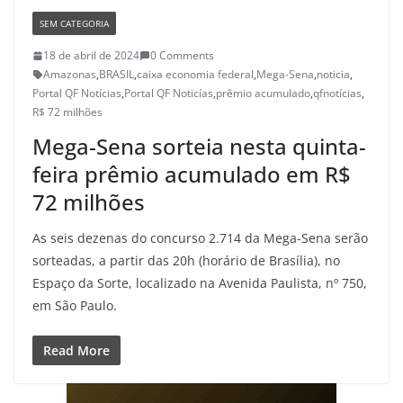
SEM CATEGORIA
18 de abril de 2024
0 Comments
Amazonas
,
BRASIL
,
caixa economia federal
,
Mega-Sena
,
noticia
,
Portal QF Notícias
,
Portal QF Noticías
,
prêmio acumulado
,
qfnotícias
,
R$ 72 milhões
Mega-Sena sorteia nesta quinta-
feira prêmio acumulado em R$
72 milhões
As seis dezenas do concurso 2.714 da Mega-Sena serão
sorteadas, a partir das 20h (horário de Brasília), no
Espaço da Sorte, localizado na Avenida Paulista, nº 750,
em São Paulo.
Read More