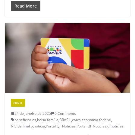
Read More
BRASIL
24 de janeiro de 2025
0 Comments
beneficiários
,
bolsa família
,
BRASIL
,
caixa economia federal
,
NIS de final 5
,
noticia
,
Portal QF Notícias
,
Portal QF Noticías
,
qfnotícias