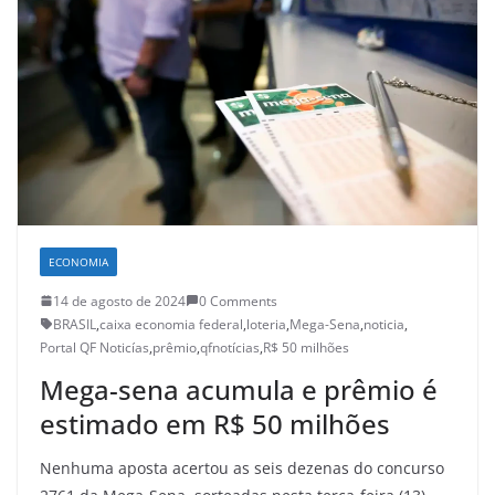
ECONOMIA
14 de agosto de 2024
0 Comments
BRASIL
,
caixa economia federal
,
loteria
,
Mega-Sena
,
noticia
,
Portal QF Noticías
,
prêmio
,
qfnotícias
,
R$ 50 milhões
Mega-sena acumula e prêmio é
estimado em R$ 50 milhões
Nenhuma aposta acertou as seis dezenas do concurso