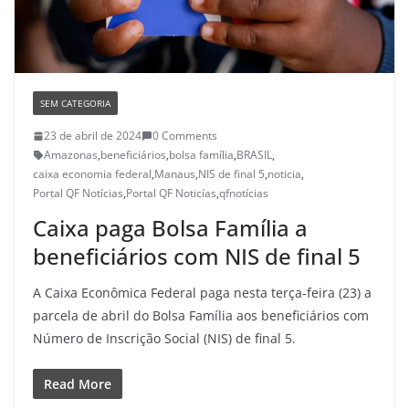
SEM CATEGORIA
23 de abril de 2024
0 Comments
Amazonas
,
beneficiários
,
bolsa família
,
BRASIL
,
caixa economia federal
,
Manaus
,
NIS de final 5
,
noticia
,
Portal QF Notícias
,
Portal QF Noticías
,
qfnotícias
Caixa paga Bolsa Família a
beneficiários com NIS de final 5
A Caixa Econômica Federal paga nesta terça-feira (23) a
parcela de abril do Bolsa Família aos beneficiários com
Número de Inscrição Social (NIS) de final 5.
Read More