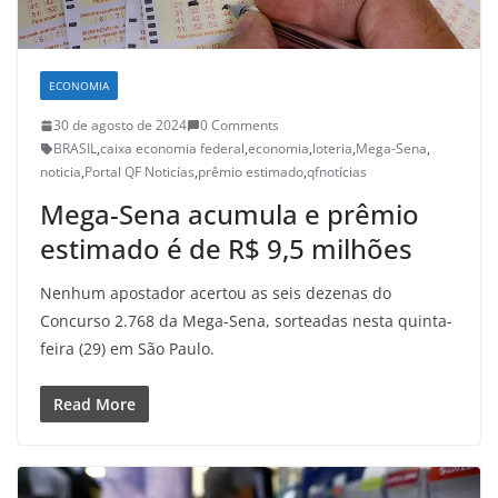
ECONOMIA
30 de agosto de 2024
0 Comments
BRASIL
,
caixa economia federal
,
economia
,
loteria
,
Mega-Sena
,
noticia
,
Portal QF Noticías
,
prêmio estimado
,
qfnotícias
Mega-Sena acumula e prêmio
estimado é de R$ 9,5 milhões
Nenhum apostador acertou as seis dezenas do
Concurso 2.768 da Mega-Sena, sorteadas nesta quinta-
feira (29) em São Paulo.
Read More