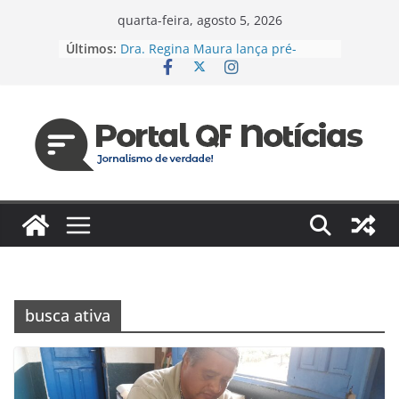
Pular
quarta-feira, agosto 5, 2026
para
Últimos:
Dra. Regina Maura lança pré-
o
candidatura à Câmara Federal pelo
PSD e reforça agenda voltada à
conteúdo
saúde e justiça social
Espanha e Portugal, EUA e Bélgica
jogam hoje pelas oitavas da Copa
Jaildo Oliveira acompanha
lançamento do Eixo 2 do Plano
Estratégico do Amazonas e reforça
compromisso com o
desenvolvimento do estado
Das unidades de saúde para um
novo desafio: Regina Maura
fortalece presença nas ruas e
confirma pré-candidatura à
busca ativa
Câmara Federal
Vereador cobra reforma urgente
dos terminais de ônibus e
execução de emendas para
reestruturação em Manaus