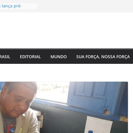
 lança pré-
ara Federal pelo
nda voltada à
ial
l, EUA e Bélgica
oitavas da Copa
companha
o 2 do Plano
azonas e reforça
RASIL
EDITORIAL
MUNDO
SUA FORÇA, NOSSA FORÇA
 o
do estado
saúde para um
ina Maura
 nas ruas e
idatura à
forma urgente
ônibus e
das para
m Manaus