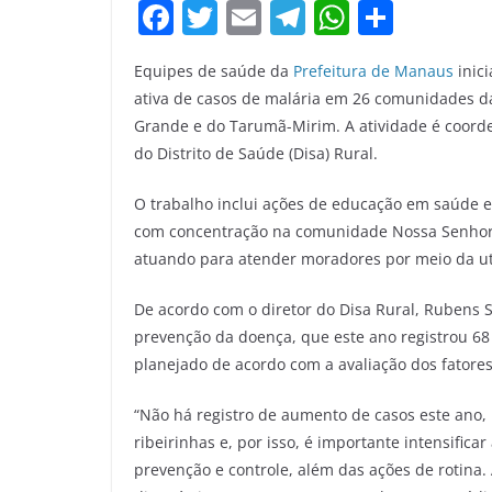
F
T
E
T
W
S
a
w
m
el
h
h
Equipes de saúde da
Prefeitura de Manaus
inici
c
itt
ai
e
at
ar
ativa de casos de malária em 26 comunidades da
e
er
l
gr
s
e
Grande e do Tarumã-Mirim. A atividade é coord
b
a
A
do Distrito de Saúde (Disa) Rural.
o
m
p
O trabalho inclui ações de educação em saúde e 
o
p
com concentração na comunidade Nossa Senhora
k
atuando para atender moradores por meio da utili
De acordo com o diretor do Disa Rural, Rubens Sa
prevenção da doença, que este ano registrou 
planejado de acordo com a avaliação dos fatore
“Não há registro de aumento de casos este ano
ribeirinhas e, por isso, é importante intensifica
prevenção e controle, além das ações de rotina.