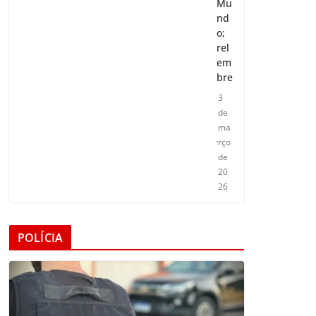
Mu
nd
o;
rel
em
bre
3
de
ma
rço
de
20
26
POLÍCIA