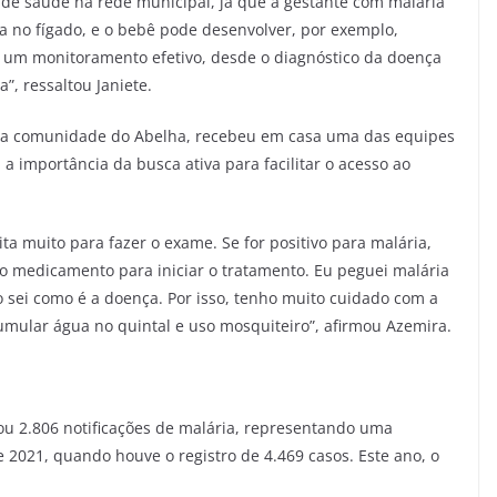
 de saúde na rede municipal, já que a gestante com malária
no fígado, e o bebê pode desenvolver, por exemplo,
am um monitoramento efetivo, desde o diagnóstico da doença
”, ressaltou Janiete.
da comunidade do Abelha, recebeu em casa uma das equipes
a importância da busca ativa para facilitar o acesso ao
ita muito para fazer o exame. Se for positivo para malária,
 o medicamento para iniciar o tratamento. Eu peguei malária
ão sei como é a doença. Por isso, tenho muito cuidado com a
umular água no quintal e uso mosquiteiro”, afirmou Azemira.
u 2.806 notificações de malária, representando uma
 2021, quando houve o registro de 4.469 casos. Este ano, o