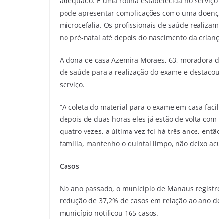
adequado. É uma rotina estabelecida no serviço
pode apresentar complicações como uma doença 
microcefalia. Os profissionais de saúde realiz
no pré-natal até depois do nascimento da criança
A dona de casa Azemira Moraes, 63, moradora 
de saúde para a realização do exame e destacou 
serviço.
“A coleta do material para o exame em casa facil
depois de duas horas eles já estão de volta com
quatro vezes, a última vez foi há três anos, ent
família, mantenho o quintal limpo, não deixo ac
Casos
No ano passado, o município de Manaus registro
redução de 37,2% de casos em relação ao ano de
município notificou 165 casos.