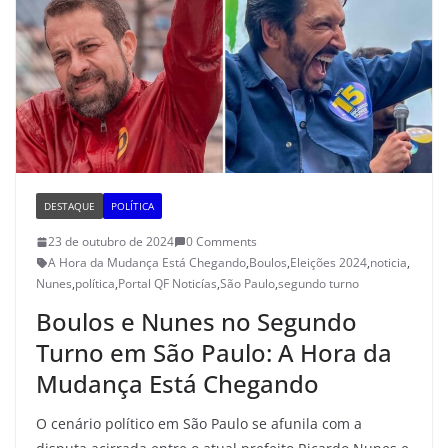
DESTAQUE
POLÍTICA
23 de outubro de 2024
0 Comments
A Hora da Mudança Está Chegando
,
Boulos
,
Eleições 2024
,
noticia
,
Nunes
,
política
,
Portal QF Noticías
,
São Paulo
,
segundo turno
Boulos e Nunes no Segundo
Turno em São Paulo: A Hora da
Mudança Está Chegando
O cenário político em São Paulo se afunila com a