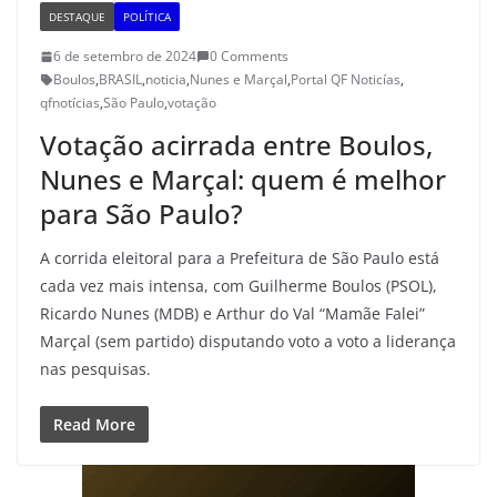
DESTAQUE
POLÍTICA
6 de setembro de 2024
0 Comments
Boulos
,
BRASIL
,
noticia
,
Nunes e Marçal
,
Portal QF Noticías
,
qfnotícias
,
São Paulo
,
votação
Votação acirrada entre Boulos,
Nunes e Marçal: quem é melhor
para São Paulo?
A corrida eleitoral para a Prefeitura de São Paulo está
cada vez mais intensa, com Guilherme Boulos (PSOL),
Ricardo Nunes (MDB) e Arthur do Val “Mamãe Falei”
Marçal (sem partido) disputando voto a voto a liderança
nas pesquisas.
Read More