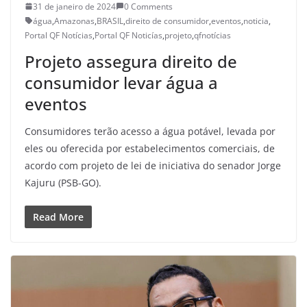
31 de janeiro de 2024
0 Comments
água
,
Amazonas
,
BRASIL
,
direito de consumidor
,
eventos
,
noticia
,
Portal QF Notícias
,
Portal QF Noticías
,
projeto
,
qfnotícias
Projeto assegura direito de
consumidor levar água a
eventos
Consumidores terão acesso a água potável, levada por
eles ou oferecida por estabelecimentos comerciais, de
acordo com projeto de lei de iniciativa do senador Jorge
Kajuru (PSB-GO).
Read More