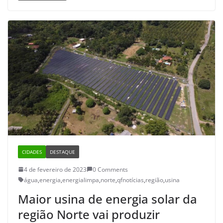
CIDADES
DESTAQUE
4 de fevereiro de 2023
0 Comments
água
,
energia
,
energialimpa
,
norte
,
qfnotícias
,
região
,
usina
Maior usina de energia solar da
região Norte vai produzir