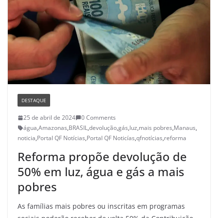
DESTAQUE
25 de abril de 2024
0 Comments
água
,
Amazonas
,
BRASIL
,
devolução
,
gás
,
luz
,
mais pobres
,
Manaus
,
noticia
,
Portal QF Notícias
,
Portal QF Noticías
,
qfnotícias
,
reforma
Reforma propõe devolução de
50% em luz, água e gás a mais
pobres
As famílias mais pobres ou inscritas em programas