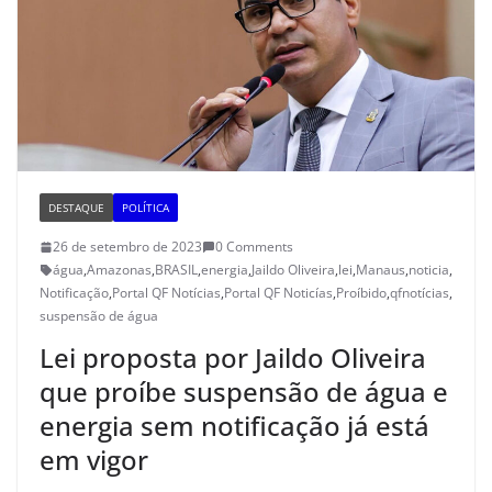
DESTAQUE
POLÍTICA
26 de setembro de 2023
0 Comments
água
,
Amazonas
,
BRASIL
,
energia
,
Jaildo Oliveira
,
lei
,
Manaus
,
noticia
,
Notificação
,
Portal QF Notícias
,
Portal QF Noticías
,
Proíbido
,
qfnotícias
,
suspensão de água
Lei proposta por Jaildo Oliveira
que proíbe suspensão de água e
energia sem notificação já está
em vigor