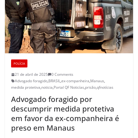
POLÍCIA
21 de abril de 2025
0 Comments
Advogado foragido
,
BRASIL
,
ex-companheira
,
Manaus
,
medida protetiva
,
noticia
,
Portal QF Noticías
,
prisão
,
qfnotícias
Advogado foragido por
descumprir medida protetiva
em favor da ex-companheira é
preso em Manaus