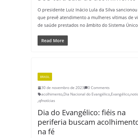
O presidente Luiz Inácio Lula da Silva sancionou n
que prevê atendimento a mulheres vítimas de vio
de saúde prestados no âmbito do Sistema Único
Read More
BRASIL
30 de novembro de 2023
0 Comments
acolhimento
,
Dia Nacional do Evangélico
,
Evangélico
,
noti
,
qfnotícias
Dia do Evangélico: fiéis na
periferia buscam acolhiment
na fé