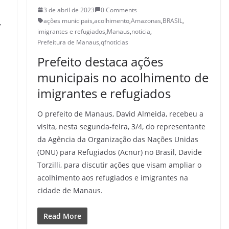
3 de abril de 2023
0 Comments
ações municipais
,
acolhimento
,
Amazonas
,
BRASIL
,
,
imigrantes e refugiados
,
Manaus
,
noticia
,
Prefeitura de Manaus
,
qfnotícias
Prefeito destaca ações
municipais no acolhimento de
imigrantes e refugiados
O prefeito de Manaus, David Almeida, recebeu a
visita, nesta segunda-feira, 3/4, do representante
da Agência da Organização das Nações Unidas
(ONU) para Refugiados (Acnur) no Brasil, Davide
Torzilli, para discutir ações que visam ampliar o
acolhimento aos refugiados e imigrantes na
cidade de Manaus.
Read More