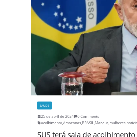
SAÚDE
25 de abril de 2024
0 Comments
acolhimento
,
Amazonas
,
BRASIL
,
Manaus
,
mulheres
,
notici
SUS terá sala de acolhimento