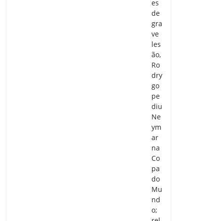
es
de
gra
ve
les
ão,
Ro
dry
go
pe
diu
Ne
ym
ar
na
Co
pa
do
Mu
nd
o;
rel