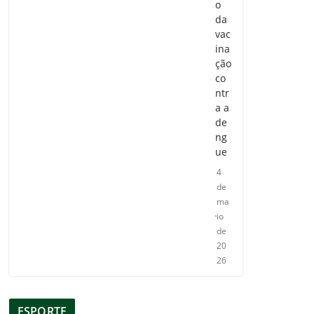
o
da
vac
ina
ção
co
ntr
a a
de
ng
ue
4
de
ma
io
de
20
26
ESPORTE