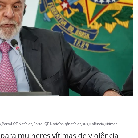
a
,
Portal QF Notícias
,
Portal QF Noticías
,
qfnotícias
,
sus
,
violência
,
vítimas
 para mulheres vítimas de violência