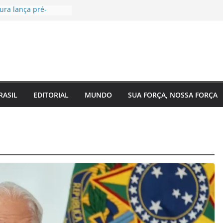
ura lança pré-
Câmara Federal pelo
agenda voltada à
social
gal, EUA e Bélgica
as oitavas da Copa
a acompanha
Eixo 2 do Plano
 Amazonas e reforça
RASIL
EDITORIAL
MUNDO
SUA FORÇA, NOSSA FORÇA
om o
o do estado
de saúde para um
Regina Maura
nça nas ruas e
andidatura à
l
 reforma urgente
de ônibus e
mendas para
o em Manaus