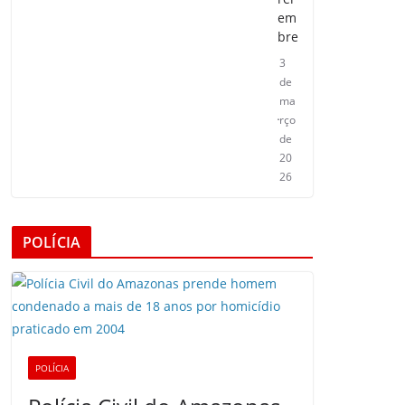
em
bre
3
de
ma
rço
de
20
26
POLÍCIA
POLÍCIA