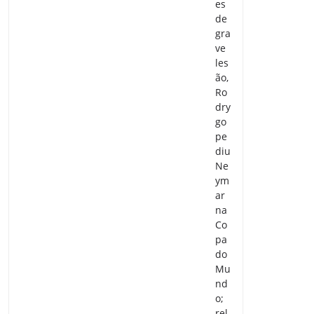
es
de
gra
ve
les
ão,
Ro
dry
go
pe
diu
Ne
ym
ar
na
Co
pa
do
Mu
nd
o;
rel