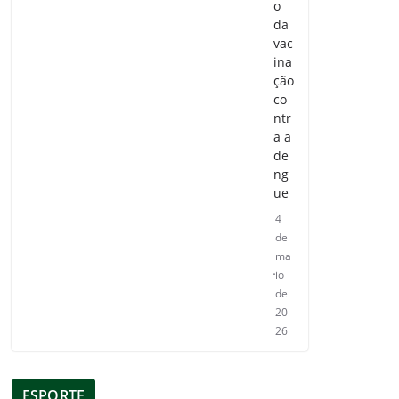
o
da
vac
ina
ção
co
ntr
a a
de
ng
ue
4
de
ma
io
de
20
26
ESPORTE