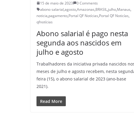
15 de maio de 2023
0 Comments
abono salarial
,
agosto
,
Amazonas
,
BRASIL
,
julho
,
Manaus
,
noticia
,
pagamento
,
Portal QF Notícias
,
Portal QF Noticías
,
qfnotícias
Abono salarial é pago nesta
segunda aos nascidos em
julho e agosto
Trabalhadores da iniciativa privada nascidos no
meses de julho e agosto recebem, nesta segund
feira (15), o abono salarial de 2023 (ano-base
2021).
Read More