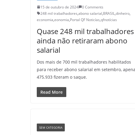
15 de outubro de 2024
0 Comments
248 mil trabalhadores
,
abono salarial
,
BRASIL
,
dinheiro
,
economia
,
eonomia
,
Portal QF Noticías
,
qfnotícias
Quase 248 mil trabalhadores
ainda não retiraram abono
salarial
Dos mais de 700 mil trabalhadores habilitados
para receber abono salarial em setembro, apen
475.933 fizeram o saque.
Read More
SEM CATEGORIA