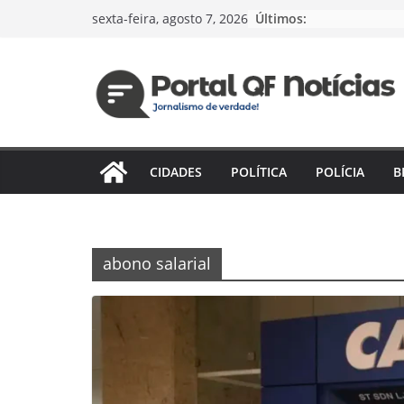
Pular
Últimos:
sexta-feira, agosto 7, 2026
para
o
conteúdo
CIDADES
POLÍTICA
POLÍCIA
B
abono salarial