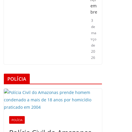
em
bre
3
de
ma
rço
de
20
26
POLÍCIA
POLÍCIA