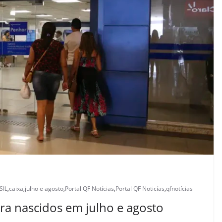
SIL
,
caixa
,
julho e agosto
,
Portal QF Notícias
,
Portal QF Noticías
,
qfnotícias
ara nascidos em julho e agosto