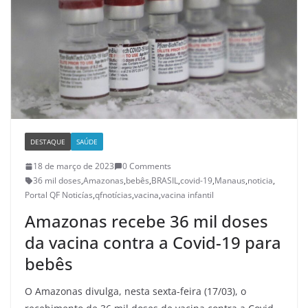
DESTAQUE
SAÚDE
18 de março de 2023
0 Comments
36 mil doses
,
Amazonas
,
bebês
,
BRASIL
,
covid-19
,
Manaus
,
noticia
,
Portal QF Noticías
,
qfnotícias
,
vacina
,
vacina infantil
Amazonas recebe 36 mil doses
da vacina contra a Covid-19 para
bebês
O Amazonas divulga, nesta sexta-feira (17/03), o