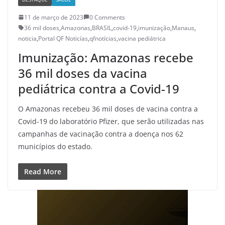
11 de março de 2023
0 Comments
36 mil doses
,
Amazonas
,
BRASIL
,
covid-19
,
imunização
,
Manaus
,
noticia
,
Portal QF Noticías
,
qfnotícias
,
vacina pediátrica
Imunização: Amazonas recebe
36 mil doses da vacina
pediátrica contra a Covid-19
O Amazonas recebeu 36 mil doses de vacina contra a
Covid-19 do laboratório Pfizer, que serão utilizadas nas
campanhas de vacinação contra a doença nos 62
municípios do estado.
Read More