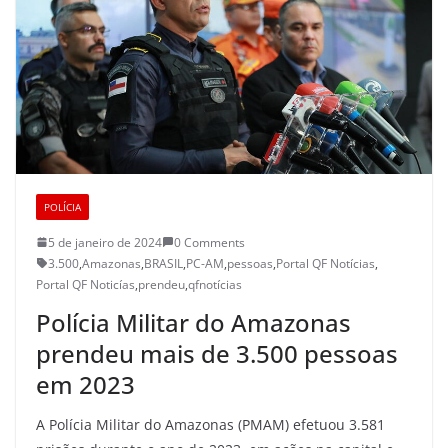
POLÍCIA
5 de janeiro de 2024
0 Comments
3.500
,
Amazonas
,
BRASIL
,
PC-AM
,
pessoas
,
Portal QF Notícias
,
Portal QF Noticías
,
prendeu
,
qfnotícias
Polícia Militar do Amazonas
prendeu mais de 3.500 pessoas
em 2023
A Polícia Militar do Amazonas (PMAM) efetuou 3.581