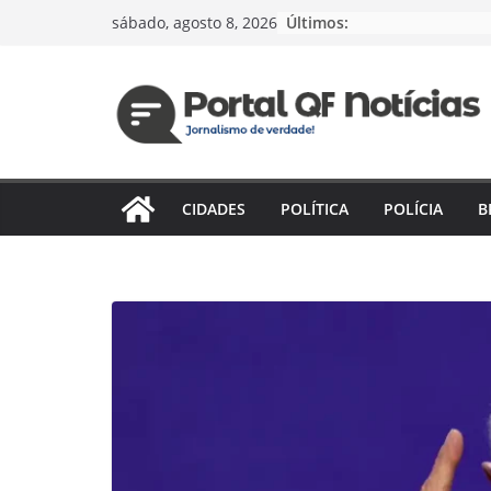
Pular
Últimos:
sábado, agosto 8, 2026
para
o
conteúdo
CIDADES
POLÍTICA
POLÍCIA
B