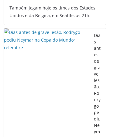
Também jogam hoje os times dos Estados
Unidos e da Bélgica, em Seattle, às 21h.
Dia
s
ant
es
de
gra
ve
les
ão,
Ro
dry
go
pe
diu
Ne
ym