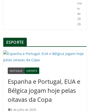
ma
io
de
20
26
ESPORTE
DESTAQUE
ESPORTE
Espanha e Portugal, EUA e
Bélgica jogam hoje pelas
oitavas da Copa
6 de julho de 2026