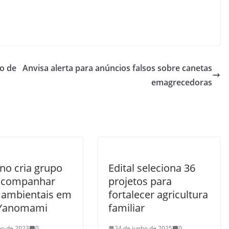
o de
Anvisa alerta para anúncios falsos sobre canetas
emagrecedoras
no cria grupo
Edital seleciona 36
acompanhar
projetos para
 ambientais em
fortalecer agricultura
 Yanomami
familiar
lho de 2023
0
24 de junho de 2025
0