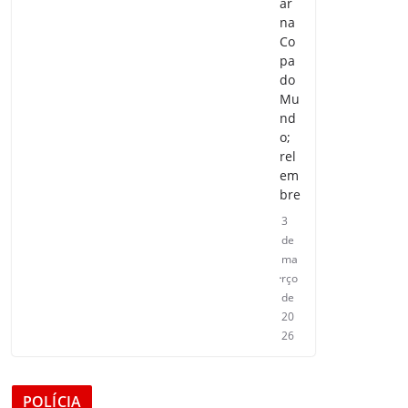
ar
na
Co
pa
do
Mu
nd
o;
rel
em
bre
3
de
ma
rço
de
20
26
POLÍCIA