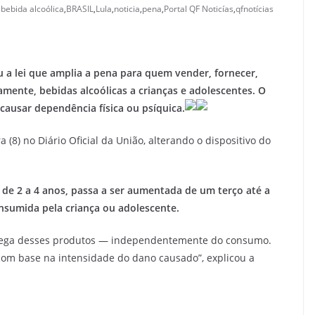
,
bebida alcoólica
,
BRASIL
,
Lula
,
noticia
,
pena
,
Portal QF Noticías
,
qfnotícias
u a lei que amplia a pena para quem vender, fornecer,
tamente, bebidas alcoólicas a crianças e adolescentes. O
ausar dependência física ou psíquica.
 (8) no Diário Oficial da União, alterando o dispositivo do
a de 2 a 4 anos, passa a ser aumentada de um terço até a
nsumida pela criança ou adolescente.
ntrega desses produtos — independentemente do consumo.
com base na intensidade do dano causado”, explicou a