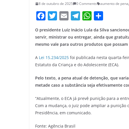
8 de outubro de 2025
0 Comments
aumento de pena
F
T
E
T
W
S
a
w
m
el
h
h
O presidente Luiz Inácio Lula da Silva sanciono
c
itt
ai
e
at
ar
servir, ministrar ou entregar, ainda que gratui
e
er
l
gr
s
e
mesmo vale para outros produtos que possam c
b
a
A
A
Lei 15.234/2025
foi publicada nesta quarta-feira
o
m
p
Estatuto da Criança e do Adolescente (ECA).
o
p
k
Pelo texto, a pena atual de detenção, que vari
metade caso a substância seja efetivamente co
“Atualmente, o ECA já prevê punição para a e
Com a mudança, o juiz pode ampliar a punição 
Presidência, em comunicado.
Fonte: Agência Brasil