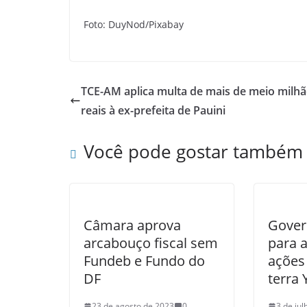
Foto: DuyNod/Pixabay
TCE-AM aplica multa de mais de meio milhã
reais à ex-prefeita de Pauini
Você pode gostar também
Câmara aprova
Gover
arcabouço fiscal sem
para 
Fundeb e Fundo do
ações
DF
terra
23 de agosto de 2023
0
3 de ju