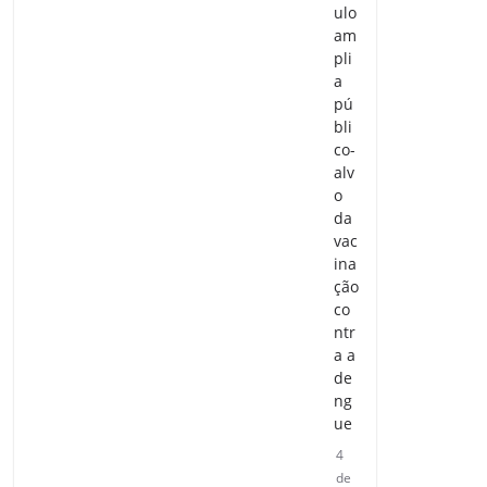
ulo
am
pli
a
pú
bli
co-
alv
o
da
vac
ina
ção
co
ntr
a a
de
ng
ue
4
de