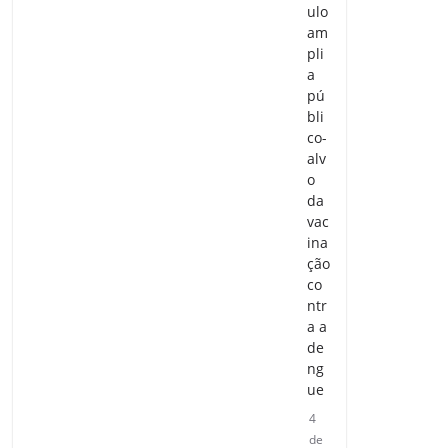
ulo
am
pli
a
pú
bli
co-
alv
o
da
vac
ina
ção
co
ntr
a a
de
ng
ue
4
de