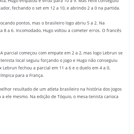
lta, Hugo empatou e virou para 10 a 9. Mas Félix conseguiu
ador, fechando o set em 12 a 10, e abrindo 2 a 0 na partida.
ocando pontos, mas o brasileiro logo abriu 5 a 2. Na
a 8 a 6. Incomodado, Hugo voltou a cometer erros. O francês
o. A parcial começou com empate em 2 a 2, mas logo Lebrun se
-tenista local seguiu forçando o jogo e Hugo não conseguiu
x Lebrun fechou a parcial em 11 a 6 e o duelo em 4 a 0,
ímpica para a França.
lhor resultado de um atleta brasileiro na história dos Jogos
a a ele mesmo. Na edição de Tóquio, o mesa-tenista carioca