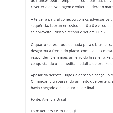
do francês pediu tempo e parou a partida. Na vo
reverter a desvantagem e voltou a liderar o marc
A terceira parcial começou com os adversários tr
sequência, Lebrun encostou em 6 a 6 e virou par
se aproveitou disso e fechou o set em 11 a 7.
O quarto set era tudo ou nada para o brasileir
desgarrou à frente do placar, com 5 a 2. O mesa
responder. E em mais um erro do brasileiro, Féli
conquistando uma inédita medalha de bronze ol
Apesar da derrota, Hugo Calderano alcançou o me
Olímpicos, ultrapassando um feito que pertenci
havia chegado até as quartas de final.
Fonte: Agência Brasil
Foto: Reuters / Kim Honj- Ji