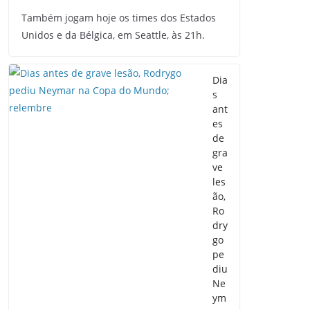
Também jogam hoje os times dos Estados
Unidos e da Bélgica, em Seattle, às 21h.
Dia
s
ant
es
de
gra
ve
les
ão,
Ro
dry
go
pe
diu
Ne
ym