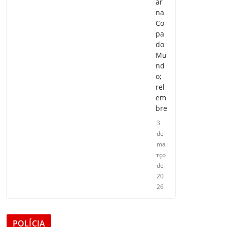
ar
na
Co
pa
do
Mu
nd
o;
rel
em
bre
3
de
ma
rço
de
20
26
POLÍCIA