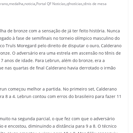
erano
,
medalha
,
noticia
,
Portal QF Noticías
,
qfnotícias
,
tênis de mesa
a de bronze com a sensação de já ter feito história. Nunca
egado à fase de semifinais no torneio olímpico masculino do
co Truls Moregard pelo direito de disputar o ouro, Calderano
bronze. O adversário era uma estrela em ascensão no tênis de
7 anos de idade. Para Lebrun, além do bronze, era a
e nas quartas de final Calderano havia derrotado o irmão
brun começou melhor a partida. No primeiro set, Calderano
ara 8 a 4. Lebrun contou com erros do brasileiro para fazer 11
uito na segunda parcial, o que fez com que o adversário
o e encostou, diminuindo a distância para 9 a 8. O técnico