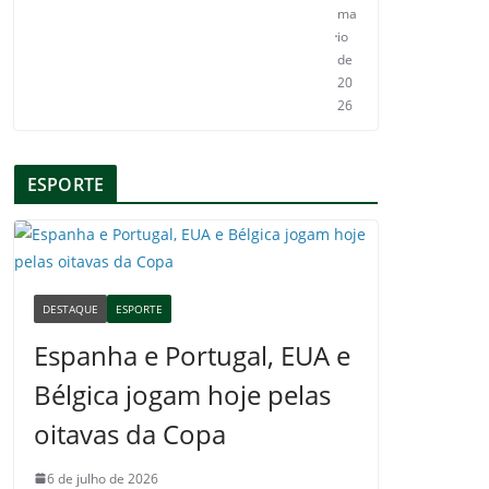
ma
io
de
20
26
ESPORTE
DESTAQUE
ESPORTE
Espanha e Portugal, EUA e
Bélgica jogam hoje pelas
oitavas da Copa
6 de julho de 2026