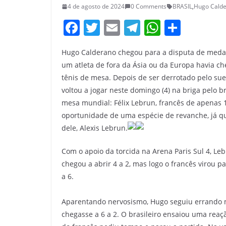
4 de agosto de 2024
0 Comments
BRASIL
,
Hugo Cald
F
T
E
T
W
S
a
w
m
el
h
h
Hugo Calderano chegou para a disputa de medalh
c
itt
ai
e
at
ar
um atleta de fora da Ásia ou da Europa havia ch
e
er
l
gr
s
e
tênis de mesa. Depois de ser derrotado pelo sue
b
a
A
voltou a jogar neste domingo (4) na briga pelo 
o
m
p
mesa mundial: Félix Lebrun, francês de apenas 1
oportunidade de uma espécie de revanche, já qu
o
p
dele, Alexis Lebrun.
k
Com o apoio da torcida na Arena Paris Sul 4, Le
chegou a abrir 4 a 2, mas logo o francês virou p
a 6.
Aparentando nervosismo, Hugo seguiu errando m
chegasse a 6 a 2. O brasileiro ensaiou uma reaçã