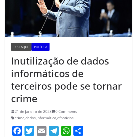
DESTAQUE
POLÍTICA
Inutilização de dados
informáticos de
terceiros pode se tornar
crime
21 de janeiro de 2023
0 Comments
crime
,
dados
,
informática
,
qfnotícias
F
T
E
T
W
S