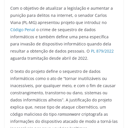
a
w
m
el
h
h
Com o objetivo de atualizar a legislação e aumentar a
c
itt
ai
e
at
ar
punição para delitos na internet, o senador Carlos
e
er
l
gr
s
e
Viana (PL-MG) apresentou projeto que introduz no
b
a
A
Código Penal
o crime de sequestro de dados
o
m
p
informáticos e também define uma pena específica
para invasão de dispositivo informático quando dela
o
p
resultar a obtenção de dados pessoais. O
PL 879/2022
k
aguarda tramitação desde abril de 2022.
O texto do projeto define o sequestro de dados
informáticos como o ato de “tornar inutilizáveis ou
inacessíveis, por qualquer meio, e com o fim de causar
constrangimento, transtorno ou dano, sistemas ou
dados informáticos alheios”. A justificação do projeto
explica que, nesse tipo de ataque cibernético, um
código malicioso do tipo
ramsonware
criptografa as
informações do dispositivo atacado de modo a torná-las