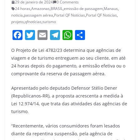
29 de janeiro de 2024
0 Comments
24 horas
,
Amazonas
,
BRASIL
,
emissão de passagem
,
Manaus
,
noticia
,
passagem aérea
,
Portal QF Notícias
,
Portal QF Noticías
,
projeto
,
qfnotícias
,
turismo
F
T
E
T
W
S
a
w
m
el
h
h
O Projeto de Lei 4782/23 determina que agências de
c
itt
ai
e
at
ar
viagem e de turismo entreguem ao seu cliente, em até
e
er
l
gr
s
e
24 horas depois do pagamento, a emissão efetiva ou o
b
a
A
comprovante da reserva de passagem aérea.
o
m
p
Apresentado pelo deputado Defensor Stélio Dener
o
p
(Republicanos-RR), a proposta acrescenta a medida à
k
Lei 12.974/14, que trata das atividades das agências de
turismo.
“Recentemente, vários consumidores foram lesados
diante da repentina suspensão, pela agência de