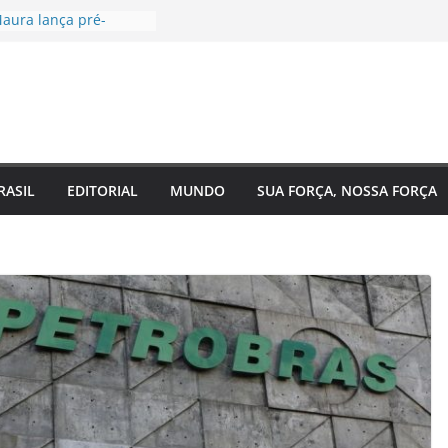
aura lança pré-
à Câmara Federal pelo
 agenda voltada à
a social
tugal, EUA e Bélgica
las oitavas da Copa
ra acompanha
 Eixo 2 do Plano
o Amazonas e reforça
RASIL
EDITORIAL
MUNDO
SUA FORÇA, NOSSA FORÇA
 com o
nto do estado
 de saúde para um
: Regina Maura
sença nas ruas e
-candidatura à
al
ra reforma urgente
 de ônibus e
emendas para
ão em Manaus