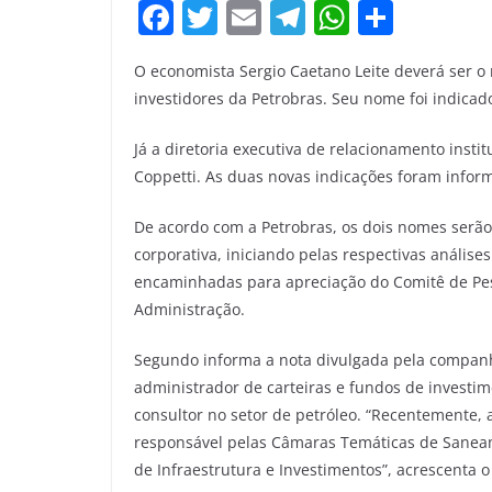
F
T
E
T
W
S
a
w
m
el
h
h
O economista Sergio Caetano Leite deverá ser o 
c
itt
ai
e
at
ar
investidores da Petrobras. Seu nome foi indicado
e
er
l
gr
s
e
b
a
A
Já a diretoria executiva de relacionamento insti
Coppetti. As duas novas indicações foram info
o
m
p
o
p
De acordo com a Petrobras, os dois nomes serã
k
corporativa, iniciando pelas respectivas anális
encaminhadas para apreciação do Comitê de Pes
Administração.
Segundo informa a nota divulgada pela companh
administrador de carteiras e fundos de invest
consultor no setor de petróleo. “Recentemente,
responsável pelas Câmaras Temáticas de Saneame
de Infraestrutura e Investimentos”, acrescenta o 