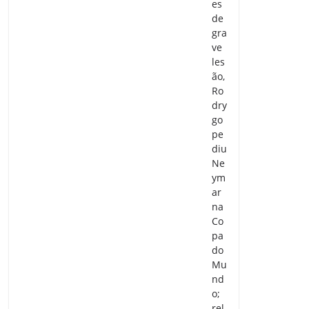
es
de
gra
ve
les
ão,
Ro
dry
go
pe
diu
Ne
ym
ar
na
Co
pa
do
Mu
nd
o;
rel