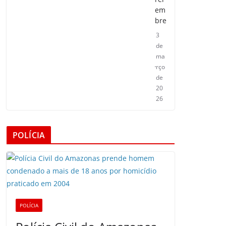
em
bre
3
de
ma
rço
de
20
26
POLÍCIA
POLÍCIA