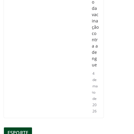
o
da
vac
ina
ção
co
ntr
a a
de
ng
ue
4
de
ma
io
de
20
26
ESPORTE