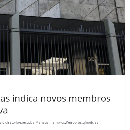
ras indica novos membros
va
SIL
,
diretoriaexecutiva
,
Manaus
,
membros
,
Petrobras
,
qfnotícias