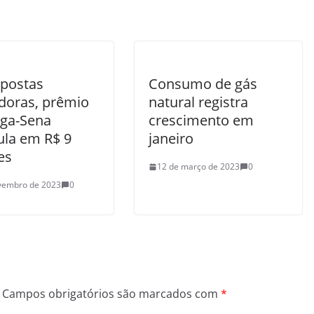
postas
Consumo de gás
doras, prêmio
natural registra
ga-Sena
crescimento em
la em R$ 9
janeiro
es
12 de março de 2023
0
vembro de 2023
0
Campos obrigatórios são marcados com
*