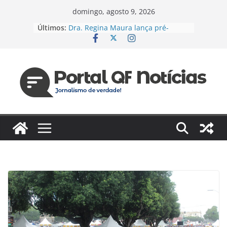
Pular
domingo, agosto 9, 2026
para
Últimos:
Dra. Regina Maura lança pré-
o
candidatura à Câmara Federal pelo
PSD e reforça agenda voltada à
conteúdo
saúde e justiça social
Espanha e Portugal, EUA e Bélgica
jogam hoje pelas oitavas da Copa
Jaildo Oliveira acompanha
lançamento do Eixo 2 do Plano
Estratégico do Amazonas e reforça
compromisso com o
desenvolvimento do estado
Das unidades de saúde para um
novo desafio: Regina Maura
fortalece presença nas ruas e
confirma pré-candidatura à
Câmara Federal
Vereador cobra reforma urgente
dos terminais de ônibus e
execução de emendas para
reestruturação em Manaus