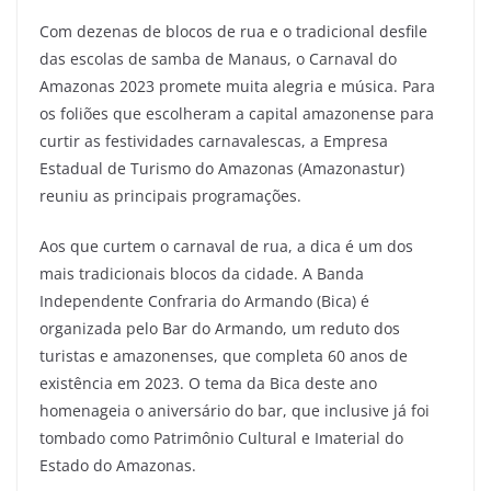
a
w
m
el
h
h
Com dezenas de blocos de rua e o tradicional desfile
c
itt
ai
e
at
ar
das escolas de samba de Manaus, o Carnaval do
e
er
l
gr
s
e
Amazonas 2023 promete muita alegria e música. Para
b
a
A
os foliões que escolheram a capital amazonense para
o
m
p
curtir as festividades carnavalescas, a Empresa
Estadual de Turismo do Amazonas (Amazonastur)
o
p
reuniu as principais programações.
k
Aos que curtem o carnaval de rua, a dica é um dos
mais tradicionais blocos da cidade. A Banda
Independente Confraria do Armando (Bica) é
organizada pelo Bar do Armando, um reduto dos
turistas e amazonenses, que completa 60 anos de
existência em 2023. O tema da Bica deste ano
homenageia o aniversário do bar, que inclusive já foi
tombado como Patrimônio Cultural e Imaterial do
Estado do Amazonas.