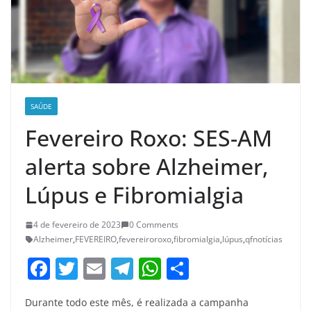
SAÚDE
Fevereiro Roxo: SES-AM
alerta sobre Alzheimer,
Lúpus e Fibromialgia
4 de fevereiro de 2023
0 Comments
Alzheimer
,
FEVEREIRO
,
fevereiroroxo
,
fibromialgia
,
lúpus
,
qfnotícias
F
T
E
T
W
S
a
w
m
el
h
h
Durante todo este mês, é realizada a campanha