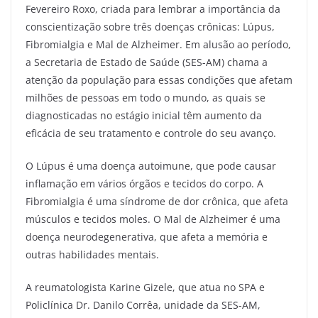
c
itt
ai
e
at
ar
Fevereiro Roxo, criada para lembrar a importância da
e
er
l
gr
s
e
conscientização sobre três doenças crônicas: Lúpus,
b
a
A
Fibromialgia e Mal de Alzheimer. Em alusão ao período,
o
m
p
a Secretaria de Estado de Saúde (SES-AM) chama a
atenção da população para essas condições que afetam
o
p
milhões de pessoas em todo o mundo, as quais se
k
diagnosticadas no estágio inicial têm aumento da
eficácia de seu tratamento e controle do seu avanço.
O Lúpus é uma doença autoimune, que pode causar
inflamação em vários órgãos e tecidos do corpo. A
Fibromialgia é uma síndrome de dor crônica, que afeta
músculos e tecidos moles. O Mal de Alzheimer é uma
doença neurodegenerativa, que afeta a memória e
outras habilidades mentais.
A reumatologista Karine Gizele, que atua no SPA e
Policlínica Dr. Danilo Corrêa, unidade da SES-AM,