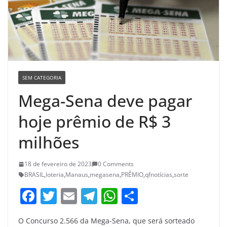
SEM CATEGORIA
Mega-Sena deve pagar
hoje prêmio de R$ 3
milhões
18 de fevereiro de 2023
0 Comments
BRASIL
,
loteria
,
Manaus
,
megasena
,
PRÊMIO
,
qfnotícias
,
sorte
F
T
E
T
W
S
a
w
m
el
h
h
O Concurso 2.566 da Mega-Sena, que será sorteado