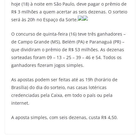
c
itt
ai
e
at
ar
hoje (18) à noite em São Paulo, deve pagar o prêmio de
e
er
l
gr
s
e
R$ 3 milhões a quem acertar as seis dezenas. O sorteio
b
a
A
será às 20h no Espaço da Sorte.
o
m
p
O concurso de quinta-feira (16) teve três ganhadores –
o
p
de Campo Grande (MS), Belém (PA) e Paranaguá (PR) –
k
que dividiram o prêmio de R$ 53 milhões. As dezenas
sorteadas foram 09 – 13 – 25 – 39 – 46 e 54. Todos os
ganhadores fizeram jogos simples.
As apostas podem ser feitas até as 19h (horário de
Brasília) do dia do sorteio, nas casas lotéricas
credenciadas pela Caixa, em todo o país ou pela
internet.
A aposta simples, com seis dezenas, custa R$ 4,50.