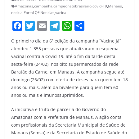
Amazonas
,
campanha
,
campeonatobrasileiro
,
covid-19
,
Manaus
,
noticia
,
Portal QF Noticías
,
vacina
F
T
E
T
W
S
a
w
m
el
h
h
O primeiro dia da 6ª edição da campanha “Vacine Já”
c
itt
ai
e
at
ar
atendeu 1.355 pessoas que atualizaram o esquema
e
er
l
gr
s
e
vacinal contra a Covid-19, até o fim da tarde desta
b
a
A
sexta-feira (24/02), nos oito supermercados da rede
o
m
p
Baratão da Carne, em Manaus. A campanha segue até
domingo (26/02) com oferta de doses para quem tem 18
o
p
anos ou mais, além da bivalente para quem tem 60
k
anos ou mais e imunossuprimidos.
A iniciativa é fruto de parceria do Governo do
Amazonas com a Prefeitura de Manaus. A ação conta
com profissionais da Secretaria Municipal de Saúde de
Manaus (Semsa) e da Secretaria de Estado de Saúde do