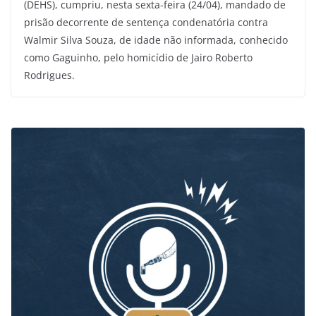
(DEHS), cumpriu, nesta sexta-feira (24/04), mandado de
prisão decorrente de sentença condenatória contra
Walmir Silva Souza, de idade não informada, conhecido
como Gaguinho, pelo homicídio de Jairo Roberto
Rodrigues.