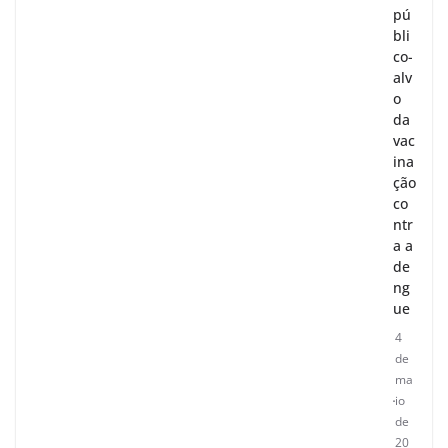
pú
bli
co-
alv
o
da
vac
ina
ção
co
ntr
a a
de
ng
ue
4
de
ma
io
de
20