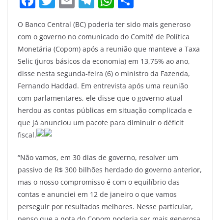
F
T
E
T
W
S
a
w
m
el
h
h
O Banco Central (BC) poderia ter sido mais generoso
c
itt
ai
e
at
ar
com o governo no comunicado do Comitê de Política
e
er
l
gr
s
e
Monetária (Copom) após a reunião que manteve a Taxa
b
a
A
Selic (juros básicos da economia) em 13,75% ao ano,
o
m
p
disse nesta segunda-feira (6) o ministro da Fazenda,
Fernando Haddad. Em entrevista após uma reunião
o
p
com parlamentares, ele disse que o governo atual
k
herdou as contas públicas em situação complicada e
que já anunciou um pacote para diminuir o déficit
fiscal.
“Não vamos, em 30 dias de governo, resolver um
passivo de R$ 300 bilhões herdado do governo anterior,
mas o nosso compromisso é com o equilíbrio das
contas e anunciei em 12 de janeiro o que vamos
perseguir por resultados melhores. Nesse particular,
penso que a nota do Copom poderia ser mais generosa