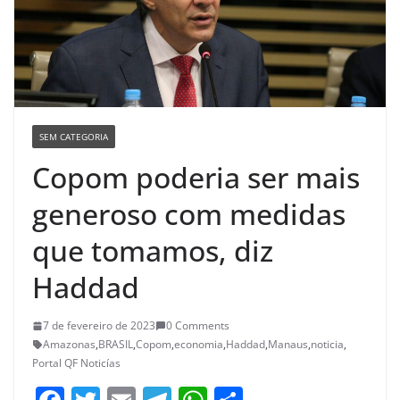
SEM CATEGORIA
Copom poderia ser mais
generoso com medidas
que tomamos, diz
Haddad
7 de fevereiro de 2023
0 Comments
Amazonas
,
BRASIL
,
Copom
,
economia
,
Haddad
,
Manaus
,
noticia
,
Portal QF Noticías