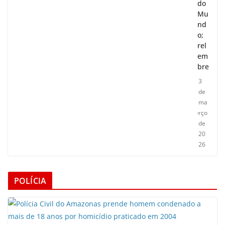
do
Mu
nd
o;
rel
em
bre
3
de
ma
rço
de
20
26
POLÍCIA