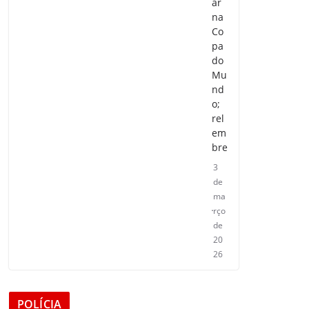
ar
na
Co
pa
do
Mu
nd
o;
rel
em
bre
3
de
ma
rço
de
20
26
POLÍCIA