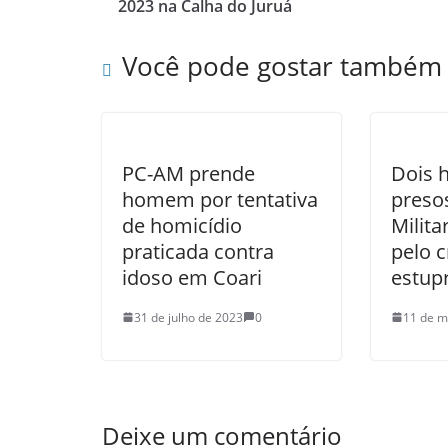
2023 na Calha do Juruá
Você pode gostar também
PC-AM prende
Dois 
homem por tentativa
presos
de homicídio
Milit
praticada contra
pelo 
idoso em Coari
estup
31 de julho de 2023
0
11 de m
Deixe um comentário