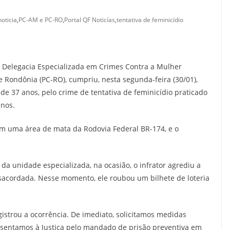
noticia
,
PC-AM e PC-RO
,
Portal QF Noticías
,
tentativa de feminicídio
da Delegacia Especializada em Crimes Contra a Mulher
de Rondônia (PC-RO), cumpriu, nesta segunda-feira (30/01),
e 37 anos, pelo crime de tentativa de feminicídio praticado
anos.
 em uma área de mata da Rodovia Federal BR-174, e o
da unidade especializada, na ocasião, o infrator agrediu a
esacordada. Nesse momento, ele roubou um bilhete de loteria
gistrou a ocorrência. De imediato, solicitamos medidas
esentamos à Justiça pelo mandado de prisão preventiva em