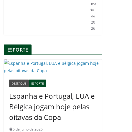
ma
io
de
20
26
ESPORTE
DESTAQUE
ESPORTE
Espanha e Portugal, EUA e
Bélgica jogam hoje pelas
oitavas da Copa
6 de julho de 2026