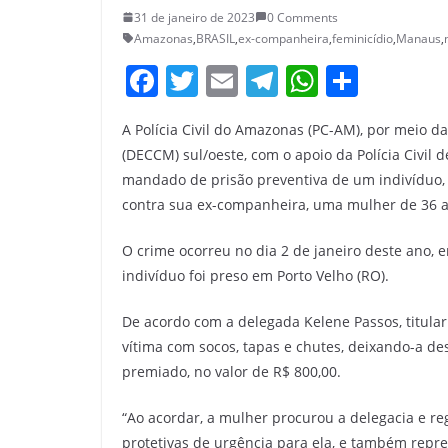
31 de janeiro de 2023
0 Comments
Amazonas
,
BRASIL
,
ex-companheira
,
feminicídio
,
Manaus
,
F
T
E
T
W
S
a
w
m
el
h
h
A Polícia Civil do Amazonas (PC-AM), por meio 
c
itt
ai
e
at
ar
(DECCM) sul/oeste, com o apoio da Polícia Civil 
e
er
l
gr
s
e
mandado de prisão preventiva de um indivíduo, d
b
a
A
contra sua ex-companheira, uma mulher de 36 
o
m
p
O crime ocorreu no dia 2 de janeiro deste ano,
o
p
indivíduo foi preso em Porto Velho (RO).
k
De acordo com a delegada Kelene Passos, titular 
vítima com socos, tapas e chutes, deixando-a d
premiado, no valor de R$ 800,00.
“Ao acordar, a mulher procurou a delegacia e re
protetivas de urgência para ela, e também repr