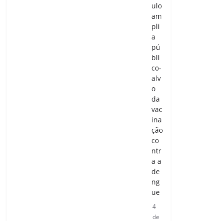
ulo
am
pli
a
pú
bli
co-
alv
o
da
vac
ina
ção
co
ntr
a a
de
ng
ue
4
de