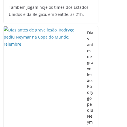
Também jogam hoje os times dos Estados
Unidos e da Bélgica, em Seattle, às 21h.
Dia
s
ant
es
de
gra
ve
les
ão,
Ro
dry
go
pe
diu
Ne
ym