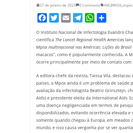
27 de janeiro de 2023
0 Comments
AM
,
BRASIL
,
especi
F
T
E
T
W
S
a
w
m
el
h
h
O Instituto Nacional de Infectologia Evandro Cha
c
itt
ai
e
at
ar
científica
The Lancet Regional Health Americas
lanç
e
er
l
gr
s
e
Mpox
multinacional nas Américas: Lições do Brasil
b
a
A
macacos”, como é popularmente conhecida. A M
o
m
p
ocorre principalmente por meio de contato com 
o
p
A editora-chefe da revista, Taissa Vila, destac
k
países, a Mpox ainda é um problema de saúde p
avaliação da infectologista Beatriz Grinsztejn, c
Aids) e presidente eleita da International Aids S
uma doença negligenciada em termos de pesquis
disponibilizados, evitando ocorrência elevada e
somente quando chegou à Europa, em meados d
mundo, e isso causa vergonha por se ver quanta