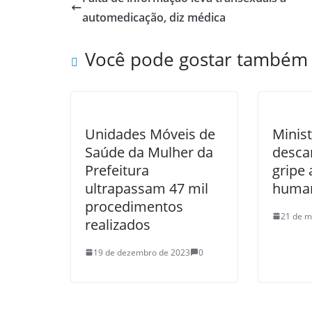
automedicação, diz médica
Você pode gostar também
Unidades Móveis de
Minis
Saúde da Mulher da
desca
Prefeitura
gripe 
ultrapassam 47 mil
human
procedimentos
21 de m
realizados
19 de dezembro de 2023
0