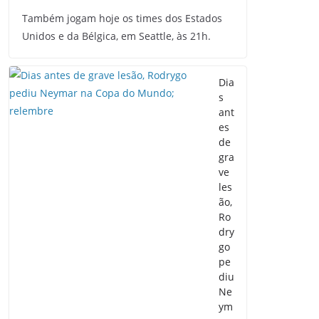
Também jogam hoje os times dos Estados
Unidos e da Bélgica, em Seattle, às 21h.
Dia
s
ant
es
de
gra
ve
les
ão,
Ro
dry
go
pe
diu
Ne
ym