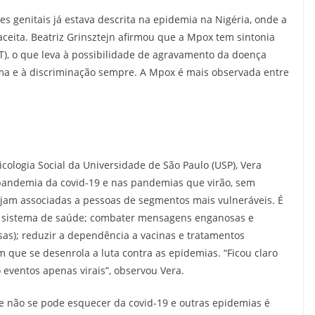
ões genitais já estava descrita na epidemia na Nigéria, onde a
ceita. Beatriz Grinsztejn afirmou que a Mpox tem sintonia
T), o que leva à possibilidade de agravamento da doença
ma e à discriminação sempre. A Mpox é mais observada entre
cologia Social da Universidade de São Paulo (USP), Vera
 pandemia da covid-19 e nas pandemias que virão, sem
jam associadas a pessoas de segmentos mais vulneráveis. É
o sistema de saúde; combater mensagens enganosas e
lsas); reduzir a dependência a vacinas e tratamentos
m que se desenrola a luta contra as epidemias. “Ficou claro
 eventos apenas virais”, observou Vera.
ue não se pode esquecer da covid-19 e outras epidemias é