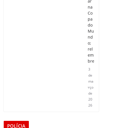
ar
na
Co
pa
do
Mu
nd
o;
rel
em
bre
3
de
ma
rço
de
20
26
POLÍCIA