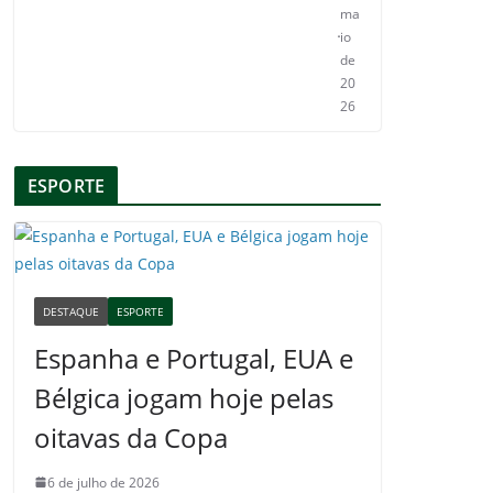
ma
io
de
20
26
ESPORTE
DESTAQUE
ESPORTE
Espanha e Portugal, EUA e
Bélgica jogam hoje pelas
oitavas da Copa
6 de julho de 2026