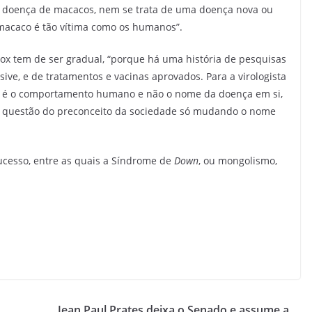
doença de macacos, nem se trata de uma doença nova ou
 macaco é tão vítima como os humanos”.
x tem de ser gradual, “porque há uma história de pesquisas
sive, e de tratamentos e vacinas aprovados. Para a virologista
do é o comportamento humano e não o nome da doença em si,
 a questão do preconceito da sociedade só mudando o nome
sucesso, entre as quais a Síndrome de
Down
, ou mongolismo,
Jean Paul Prates deixa o Senado e assume a