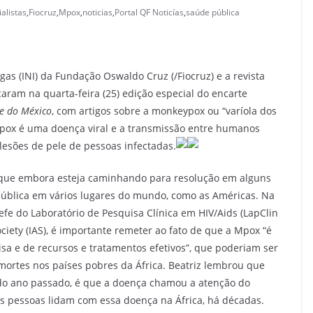
alistas
,
Fiocruz
,
Mpox
,
noticias
,
Portal QF Noticías
,
saúde pública
gas (INI) da Fundação Oswaldo Cruz (/Fiocruz) e a revista
aram na quarta-feira (25) edição especial do encarte
 e do México
, com artigos sobre a monkeypox ou “varíola dos
pox é uma doença viral e a transmissão entre humanos
lesões de pele de pessoas infectadas.
ou que embora esteja caminhando para resolução em alguns
ública em vários lugares do mundo, como as Américas. Na
hefe do Laboratório de Pesquisa Clínica em HIV/Aids (LapClin
ociety (IAS), é importante remeter ao fato de que a Mpox “é
a e de recursos e tratamentos efetivos”, que poderiam ser
 mortes nos países pobres da África. Beatriz lembrou que
o ano passado, é que a doença chamou a atenção do
s pessoas lidam com essa doença na África, há décadas.