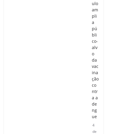
ulo
am
pli
a
pú
bli
co-
alv
o
da
vac
ina
ção
co
ntr
a a
de
ng
ue
4
de