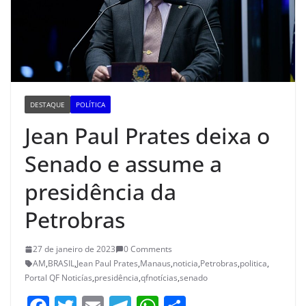
DESTAQUE
POLÍTICA
Jean Paul Prates deixa o
Senado e assume a
presidência da
Petrobras
27 de janeiro de 2023
0 Comments
AM
,
BRASIL
,
Jean Paul Prates
,
Manaus
,
noticia
,
Petrobras
,
politica
,
Portal QF Noticías
,
presidência
,
qfnotícias
,
senado