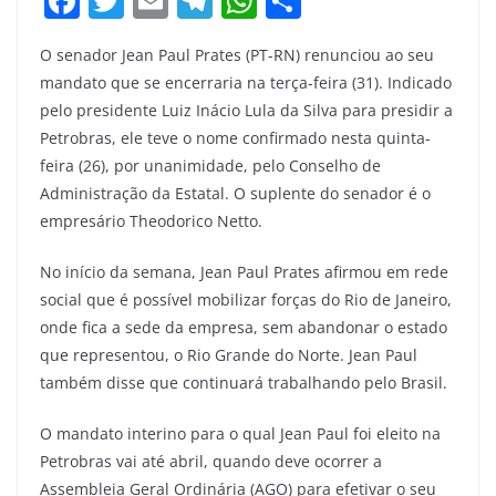
F
T
E
T
W
S
a
w
m
el
h
h
O senador Jean Paul Prates (PT-RN) renunciou ao seu
c
itt
ai
e
at
ar
mandato que se encerraria na terça-feira (31). Indicado
e
er
l
gr
s
e
pelo presidente Luiz Inácio Lula da Silva para presidir a
b
a
A
Petrobras, ele teve o nome confirmado nesta quinta-
o
m
p
feira (26), por unanimidade, pelo Conselho de
Administração da Estatal. O suplente do senador é o
o
p
empresário Theodorico Netto.
k
No início da semana, Jean Paul Prates afirmou em rede
social que é possível mobilizar forças do Rio de Janeiro,
onde fica a sede da empresa, sem abandonar o estado
que representou, o Rio Grande do Norte. Jean Paul
também disse que continuará trabalhando pelo Brasil.
O mandato interino para o qual Jean Paul foi eleito na
Petrobras vai até abril, quando deve ocorrer a
Assembleia Geral Ordinária (AGO) para efetivar o seu