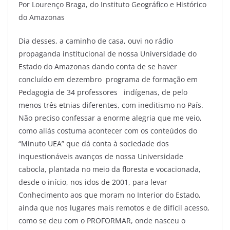
Por Lourenço Braga, do Instituto Geográfico e Histórico
c
itt
ai
e
at
ar
do Amazonas
e
er
l
gr
s
e
b
a
A
Dia desses, a caminho de casa, ouvi no rádio
propaganda institucional de nossa Universidade do
o
m
p
Estado do Amazonas dando conta de se haver
o
p
concluído em dezembro programa de formação em
k
Pedagogia de 34 professores indígenas, de pelo
menos três etnias diferentes, com ineditismo no País.
Não preciso confessar a enorme alegria que me veio,
como aliás costuma acontecer com os conteúdos do
“Minuto UEA” que dá conta à sociedade dos
inquestionáveis avanços de nossa Universidade
cabocla, plantada no meio da floresta e vocacionada,
desde o início, nos idos de 2001, para levar
Conhecimento aos que moram no Interior do Estado,
ainda que nos lugares mais remotos e de difícil acesso,
como se deu com o PROFORMAR, onde nasceu o