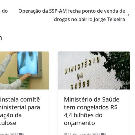
a do
Operação da SSP-AM fecha ponto de venda de
drogas no bairro Jorge Teixeira
m
 instala comitê
Ministério da Saúde
inisterial para
tem congelados R$
nação da
4,4 bilhões do
culose
orçamento
nho de 2023
0
31 de julho de 2024
0