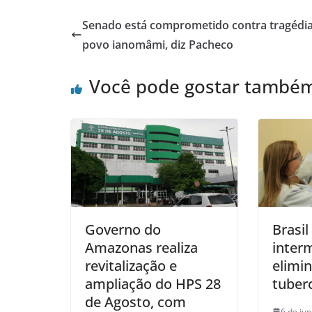
Senado está comprometido contra tragédi
povo ianomâmi, diz Pacheco
Você pode gostar també
Governo do
Brasil
Amazonas realiza
interm
revitalização e
elimi
ampliação do HPS 28
tuber
de Agosto, com
6 de ju