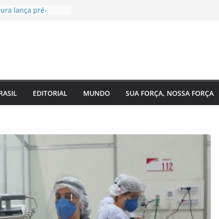
ura lança pré-
Câmara Federal pelo
agenda voltada à
 social
ugal, EUA e Bélgica
as oitavas da Copa
a acompanha
Eixo 2 do Plano
 Amazonas e reforça
RASIL
EDITORIAL
MUNDO
SUA FORÇA, NOSSA FORÇA
com o
to do estado
de saúde para um
Regina Maura
ença nas ruas e
andidatura à
l
 reforma urgente
de ônibus e
mendas para
o em Manaus