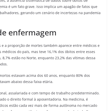
ezes, a ausência sistemática de dados sobre óbitos de
emia é um fato grave. Isso implica um apagão de fatos que
abalhadores, gerando um cenário de incertezas na pandemia
 de enfermagem
is e a proporção de mortes também aparece entre médicos e
 médicos do país, mas teve 16,1% dos óbitos entre esses
m, 8,7% estão no Norte, enquanto 23,2% das vítimas dessa
ados.
mortos estavam acima dos 60 anos, enquanto 80% dos
avam abaixo dessa faixa etária.
onal, assalariada e com tempo de trabalho predeterminado.
do o direito formal à aposentadoria. Na medicina, é
médicos estão cada vez mais de forma autônoma no mercado