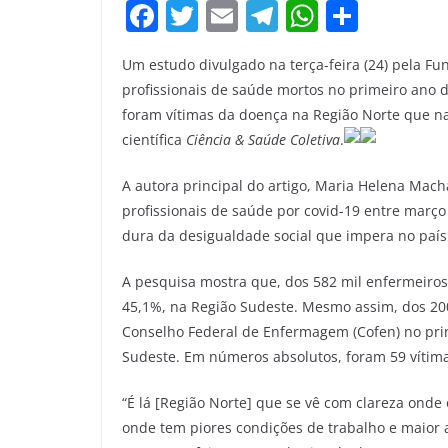
F
T
E
T
W
S
a
w
m
el
h
h
Um estudo divulgado na terça-feira (24) pela Fu
c
itt
ai
e
at
ar
profissionais de saúde mortos no primeiro ano
e
er
l
gr
s
e
foram vítimas da doença na Região Norte que n
b
a
A
científica
Ciência & Saúde Coletiva
.
o
m
p
A autora principal do artigo, Maria Helena Mach
o
p
profissionais de saúde por covid-19 entre março
k
dura da desigualdade social que impera no país
A pesquisa mostra que, dos 582 mil enfermeiros
45,1%, na Região Sudeste. Mesmo assim, dos 200
Conselho Federal de Enfermagem (Cofen) no pri
Sudeste. Em números absolutos, foram 59 vítima
“É lá [Região Norte] que se vê com clareza onde
onde tem piores condições de trabalho e maior