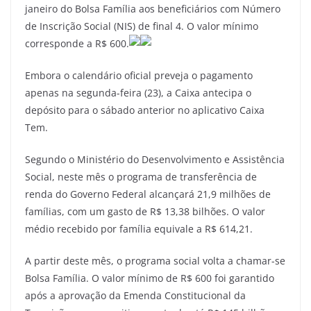
c
itt
ai
e
at
ar
janeiro do Bolsa Família aos beneficiários com Número
e
er
l
gr
s
e
de Inscrição Social (NIS) de final 4. O valor mínimo
b
a
A
corresponde a R$ 600.
o
m
p
Embora o calendário oficial preveja o pagamento
o
p
apenas na segunda-feira (23), a Caixa antecipa o
k
depósito para o sábado anterior no aplicativo Caixa
Tem.
Segundo o Ministério do Desenvolvimento e Assistência
Social, neste mês o programa de transferência de
renda do Governo Federal alcançará 21,9 milhões de
famílias, com um gasto de R$ 13,38 bilhões. O valor
médio recebido por família equivale a R$ 614,21.
A partir deste mês, o programa social volta a chamar-se
Bolsa Família. O valor mínimo de R$ 600 foi garantido
após a aprovação da Emenda Constitucional da