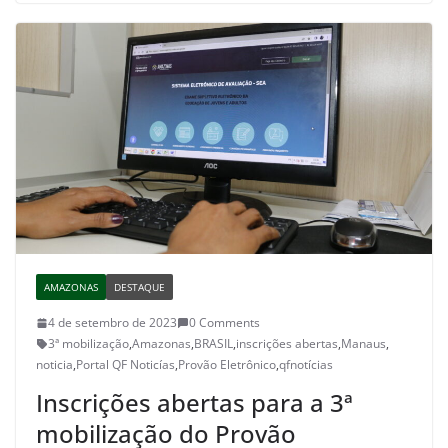
AMAZONAS
DESTAQUE
4 de setembro de 2023
0 Comments
3ª mobilização
,
Amazonas
,
BRASIL
,
inscrições abertas
,
Manaus
,
noticia
,
Portal QF Noticías
,
Provão Eletrônico
,
qfnotícias
Inscrições abertas para a 3ª
mobilização do Provão