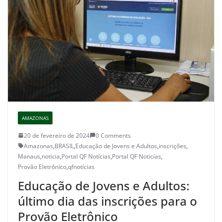
AMAZONAS
20 de fevereiro de 2024
0 Comments
Amazonas
,
BRASIL
,
Educação de Jovens e Adultos
,
inscrições
,
Manaus
,
noticia
,
Portal QF Notícias
,
Portal QF Noticías
,
Provão Eletrônico
,
qfnotícias
Educação de Jovens e Adultos:
último dia das inscrições para o
Provão Eletrônico