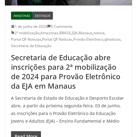
AMAZONAS
DESTAQUE
1 de junho de 2024
0 Comments
2ª mobilização
,
Amazonas
,
BRASIL
,
EJA
,
Manaus
,
noticia
,
Portal QF Noticías
,
Portal QF Notícias
,
Provão Eletrônico
,
qfnotícias
,
Secretaria de Educação
Secretaria de Educação abre
inscrições para 2ª mobilização
de 2024 para Provão Eletrônico
da EJA em Manaus
A Secretaria de Estado de Educação e Desporto Escolar
abre, a partir da próxima segunda-feira, 03 de junho,
as inscrições para o Provão Eletrônico da Educação
Jovens e Adultos (EJA) – Ensino Fundamental e Médio
Read More