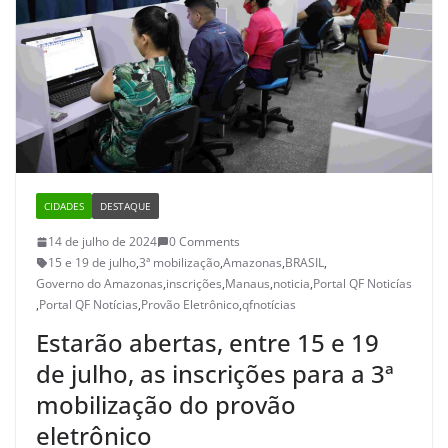
CIDADES
DESTAQUE
14 de julho de 2024
0 Comments
15 e 19 de julho
,
3ª mobilização
,
Amazonas
,
BRASIL
,
Governo do Amazonas
,
inscrições
,
Manaus
,
noticia
,
Portal QF Noticías
,
Portal QF Notícias
,
Provão Eletrônico
,
qfnotícias
Estarão abertas, entre 15 e 19
de julho, as inscrições para a 3ª
mobilização do provão
eletrônico