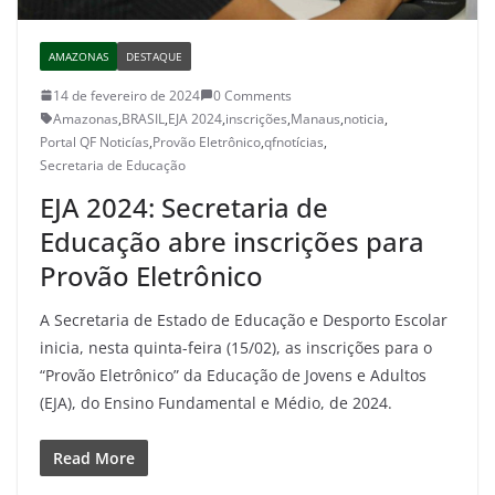
AMAZONAS
DESTAQUE
14 de fevereiro de 2024
0 Comments
Amazonas
,
BRASIL
,
EJA 2024
,
inscrições
,
Manaus
,
noticia
,
Portal QF Noticías
,
Provão Eletrônico
,
qfnotícias
,
Secretaria de Educação
EJA 2024: Secretaria de
Educação abre inscrições para
Provão Eletrônico
A Secretaria de Estado de Educação e Desporto Escolar
inicia, nesta quinta-feira (15/02), as inscrições para o
“Provão Eletrônico” da Educação de Jovens e Adultos
(EJA), do Ensino Fundamental e Médio, de 2024.
Read More