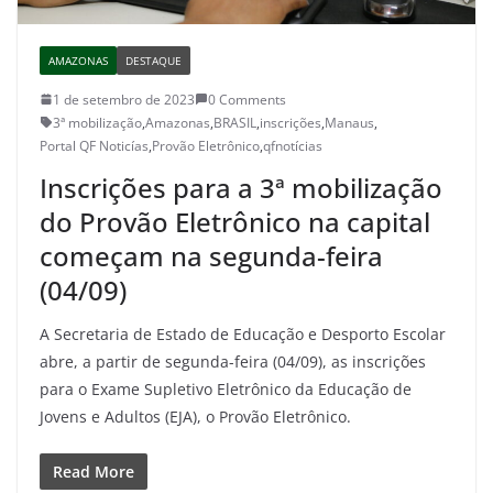
AMAZONAS
DESTAQUE
1 de setembro de 2023
0 Comments
3ª mobilização
,
Amazonas
,
BRASIL
,
inscrições
,
Manaus
,
Portal QF Noticías
,
Provão Eletrônico
,
qfnotícias
Inscrições para a 3ª mobilização
do Provão Eletrônico na capital
começam na segunda-feira
(04/09)
A Secretaria de Estado de Educação e Desporto Escolar
abre, a partir de segunda-feira (04/09), as inscrições
para o Exame Supletivo Eletrônico da Educação de
Jovens e Adultos (EJA), o Provão Eletrônico.
Read More