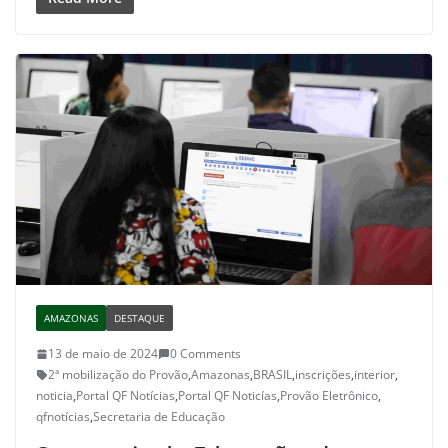
AMAZONAS
DESTAQUE
13 de maio de 2024
0 Comments
2ª mobilização do Provão
,
Amazonas
,
BRASIL
,
inscrições
,
interior
,
noticia
,
Portal QF Notícias
,
Portal QF Noticías
,
Provão Eletrônico
,
qfnotícias
,
Secretaria de Educação