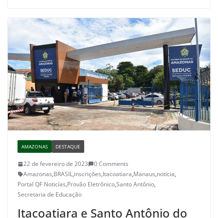
AMAZONAS
DESTAQUE
22 de fevereiro de 2023
0 Comments
Amazonas
,
BRASIL
,
inscrições
,
Itacoatiara
,
Manaus
,
noticia
,
Portal QF Noticías
,
Provão Eletrônico
,
Santo Antônio
,
Secretaria de Educação
Itacoatiara e Santo Antônio do