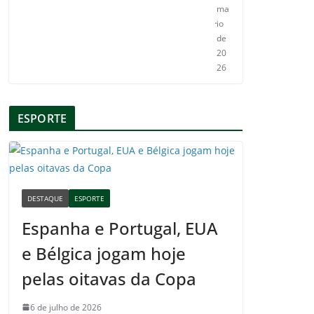
ma
io
de
20
26
ESPORTE
DESTAQUE
ESPORTE
Espanha e Portugal, EUA
e Bélgica jogam hoje
pelas oitavas da Copa
6 de julho de 2026