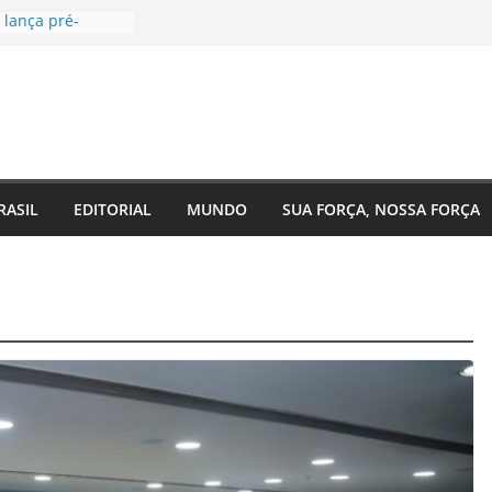
 lança pré-
ara Federal pelo
da voltada à
ial
, EUA e Bélgica
itavas da Copa
companha
o 2 do Plano
azonas e reforça
RASIL
EDITORIAL
MUNDO
SUA FORÇA, NOSSA FORÇA
 o
o estado
saúde para um
ina Maura
 nas ruas e
idatura à
forma urgente
nibus e
das para
m Manaus