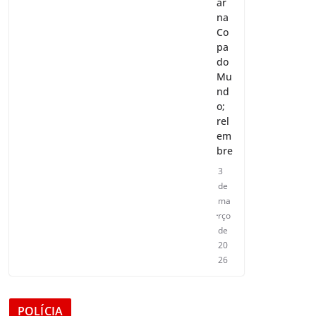
ar
na
Co
pa
do
Mu
nd
o;
rel
em
bre
3
de
ma
rço
de
20
26
POLÍCIA