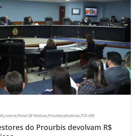
SIL
,
noticia
,
Portal QF Notícias
,
Prourbis
,
qfnotícias
,
TCE-AM
stores do Prourbis devolvam R$