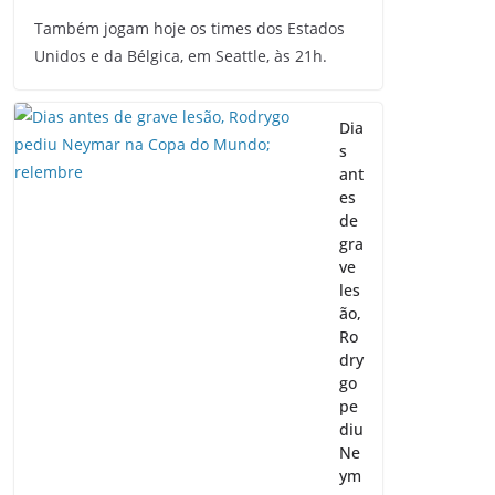
Também jogam hoje os times dos Estados
Unidos e da Bélgica, em Seattle, às 21h.
Dia
s
ant
es
de
gra
ve
les
ão,
Ro
dry
go
pe
diu
Ne
ym