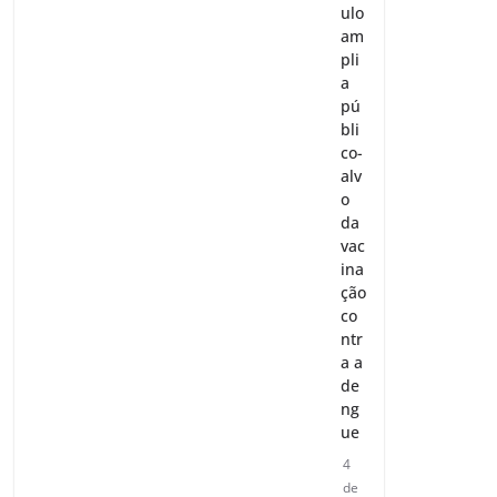
ulo
am
pli
a
pú
bli
co-
alv
o
da
vac
ina
ção
co
ntr
a a
de
ng
ue
4
de