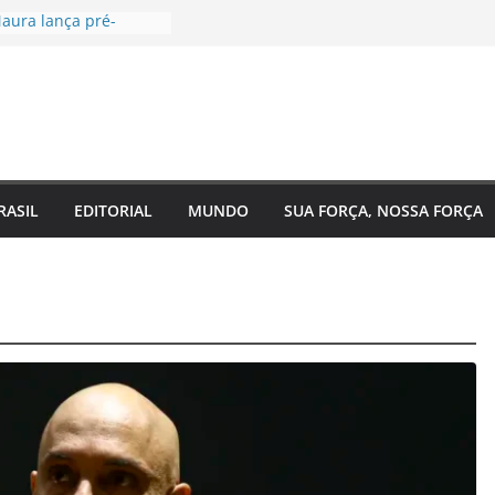
aura lança pré-
à Câmara Federal pelo
 agenda voltada à
a social
tugal, EUA e Bélgica
las oitavas da Copa
ra acompanha
 Eixo 2 do Plano
o Amazonas e reforça
RASIL
EDITORIAL
MUNDO
SUA FORÇA, NOSSA FORÇA
 com o
nto do estado
 de saúde para um
 Regina Maura
sença nas ruas e
candidatura à
al
ra reforma urgente
 de ônibus e
emendas para
ão em Manaus