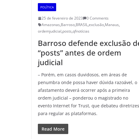
POLÍTICA
25 de fevereiro de 2023
0 Comments
Amazonas
,
Barroso
,
BRASIL
,
exclusão
,
Manaus
,
ordemjudicial
,
posts
,
qfnotícias
Barroso defende exclusão d
“posts” antes de ordem
judicial
– Porém, em casos duvidosos, em áreas de
penumbra onde possa haver dúvida razoável, o
afastamento deverá ocorrer após a primeira
ordem judicial – ponderou o magistrado no
evento Internet for Trust, que debateu diretrize
para regular as plataformas.
Read More