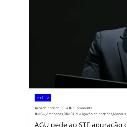
POLÍTICA
24 de abril de 2024
0 Comments
AGU
,
Amazonas
,
BRASIL
,
divulgação de decisões
,
Manaus
,
AGU pede ao STF apuração d