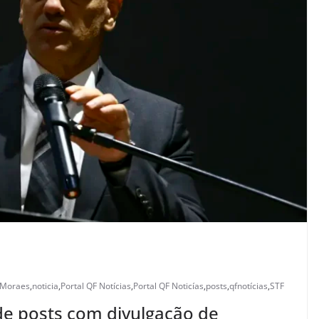
Moraes
,
noticia
,
Portal QF Notícias
,
Portal QF Noticías
,
posts
,
qfnotícias
,
STF
e posts com divulgação de