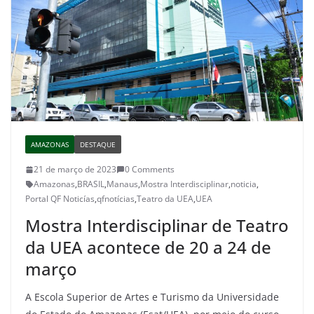
AMAZONAS
DESTAQUE
21 de março de 2023
0 Comments
Amazonas
,
BRASIL
,
Manaus
,
Mostra Interdisciplinar
,
noticia
,
Portal QF Noticías
,
qfnotícias
,
Teatro da UEA
,
UEA
Mostra Interdisciplinar de Teatro
da UEA acontece de 20 a 24 de
março
A Escola Superior de Artes e Turismo da Universidade