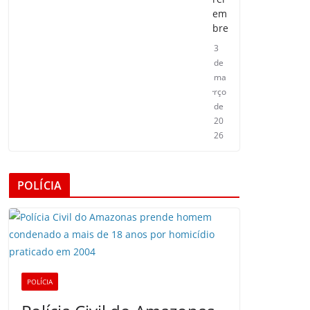
em
bre
3
de
ma
rço
de
20
26
POLÍCIA
POLÍCIA