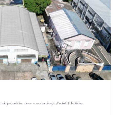
unicipal
,
noticia
,
obras de modernização
,
Portal QF Noticías
,