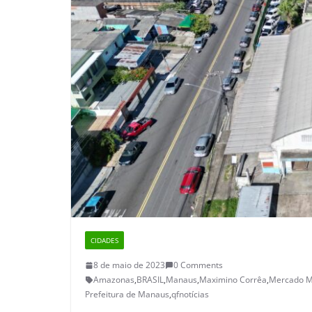
CIDADES
8 de maio de 2023
0 Comments
Amazonas
,
BRASIL
,
Manaus
,
Maximino Corrêa
,
Mercado M
Prefeitura de Manaus
,
qfnotícias