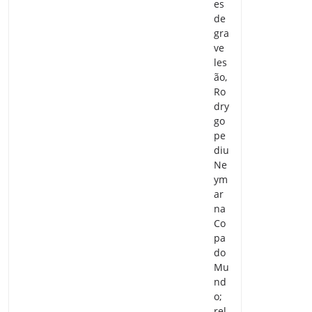
es
de
gra
ve
les
ão,
Ro
dry
go
pe
diu
Ne
ym
ar
na
Co
pa
do
Mu
nd
o;
rel