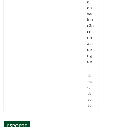
o
da
vac
ina
ção
co
ntr
a a
de
ng
ue
4
de
ma
io
de
20
26
ESPORTE